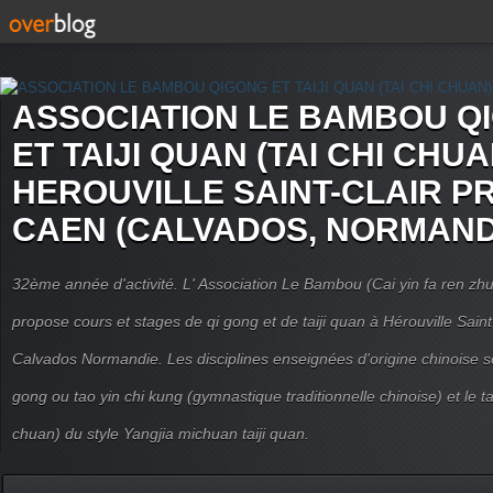
ASSOCIATION LE BAMBOU Q
ET TAIJI QUAN (TAI CHI CHUA
HEROUVILLE SAINT-CLAIR P
CAEN (CALVADOS, NORMAND
32ème année d'activité. L' Association Le Bambou (Cai yin fa ren
propose cours et stages de qi gong et de taiji quan à Hérouville Sain
Calvados Normandie. Les disciplines enseignées d'origine chinoise son
gong ou tao yin chi kung (gymnastique traditionnelle chinoise) et le tai
chuan) du style Yangjia michuan taiji quan.