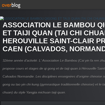
ASSOCIATION LE BAMBOU Q
ET TAIJI QUAN (TAI CHI CHUA
HEROUVILLE SAINT-CLAIR P
CAEN (CALVADOS, NORMAND
32ème année d'activité. L' Association Le Bambou (Cai yin fa ren
propose cours et stages de qi gong et de taiji quan à Hérouville Sain
Calvados Normandie. Les disciplines enseignées d'origine chinoise son
gong ou tao yin chi kung (gymnastique traditionnelle chinoise) et le tai
chuan) du style Yangjia michuan taiji quan.