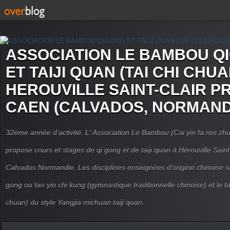
ASSOCIATION LE BAMBOU Q
ET TAIJI QUAN (TAI CHI CHUA
HEROUVILLE SAINT-CLAIR P
CAEN (CALVADOS, NORMAND
32ème année d'activité. L' Association Le Bambou (Cai yin fa ren
propose cours et stages de qi gong et de taiji quan à Hérouville Sain
Calvados Normandie. Les disciplines enseignées d'origine chinoise son
gong ou tao yin chi kung (gymnastique traditionnelle chinoise) et le tai
chuan) du style Yangjia michuan taiji quan.