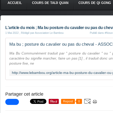
ACCUEIL
COURS DE TAIJI QUAN
COURS DE QI GONG
L'article du mois ; Ma bu posture du cavalier ou pas du chev
1 Mai 2022
, Rédigé par Association Le Bambou
Publié dans
#Nouve
Ma bu ; posture du cavalier ou pas du cheval - AS
Ma Bu Communément traduit par " posture du cavalier " ou " p
caractère bu signifie marcher, faire un pas [1] , il traduit don
posture fixe, ne
Partager cet article
Repost
0