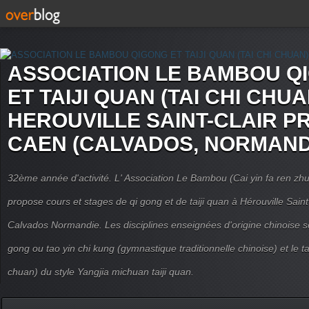
ASSOCIATION LE BAMBOU Q
ET TAIJI QUAN (TAI CHI CHUA
HEROUVILLE SAINT-CLAIR P
CAEN (CALVADOS, NORMAND
32ème année d'activité. L' Association Le Bambou (Cai yin fa ren
propose cours et stages de qi gong et de taiji quan à Hérouville Sain
Calvados Normandie. Les disciplines enseignées d'origine chinoise son
gong ou tao yin chi kung (gymnastique traditionnelle chinoise) et le tai
chuan) du style Yangjia michuan taiji quan.