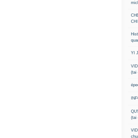
mic
CH
CHI
Hist
qua
YI 
VID
(tai
épe
IN
QU'
(tai
VID
chua