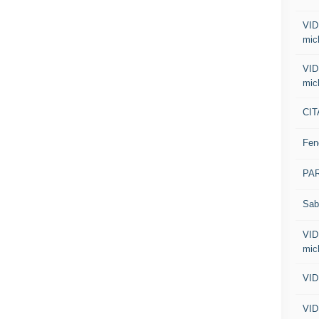
VID
mic
VID
mic
CIT
Fen
PA
Sab
VID
mic
VID
VID