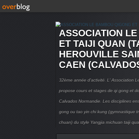
ASSOCIATION L
ET TAIJI QUAN (T
HEROUVILLE SAI
CAEN (CALVADO
32ème année d'activité. L' Association
propose cours et stages de qi gong et de 
Calvados Normandie. Les disciplines ense
gong ou tao yin chi kung (gymnastique trad
chuan) du style Yangjia michuan taiji qua