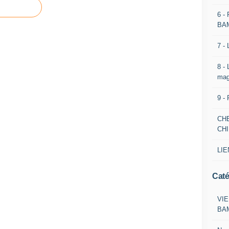
6 -
BA
7 -
8 -
mag
9 -
CH
CH
LIE
Caté
VIE
BA