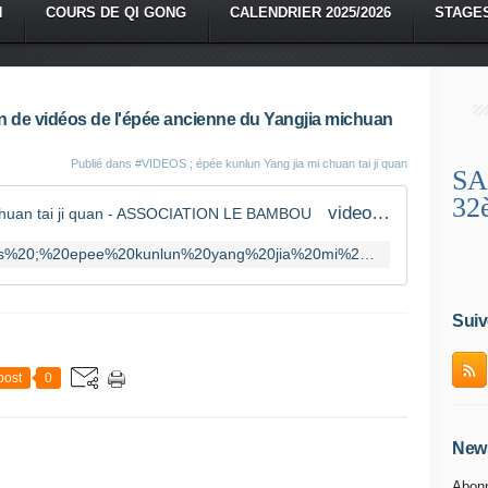
N
COURS DE QI GONG
CALENDRIER 2025/2026
STAGE
on de vidéos de l'épée ancienne du Yangjia michuan
Publié dans
#VIDEOS ; épée kunlun Yang jia mi chuan tai ji quan
SA
32
videos ; epee kunlun yang jia mi chuan tai ji quan - ASSOCIATION LE BAMBOU
http://www.lebambou.org/tag/videos%20;%20epee%20kunlun%20yang%20jia%20mi%20chuan%20tai%20ji%20quan/
Suiv
post
0
News
Abonn