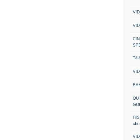
VID
VID
CIN
SP
Tél
VID
BA
QU'
GO
HIS
chi
VID