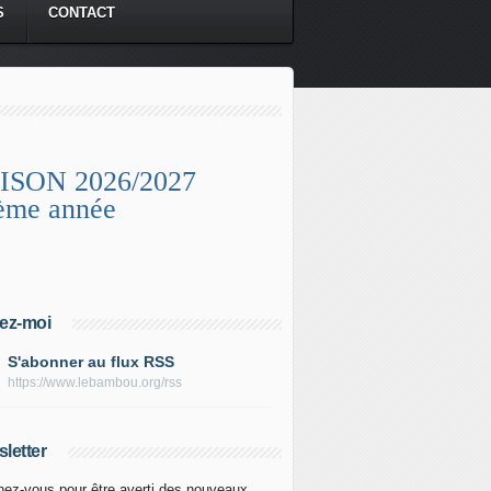
S
CONTACT
ISON 2026/2027
ème année
ez-moi
S'abonner au flux RSS
https://www.lebambou.org/rss
letter
ez-vous pour être averti des nouveaux