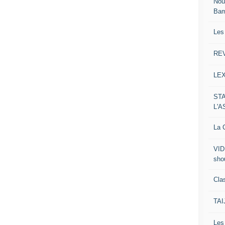
Nou
Ba
Les
RE
LE
ST
L'
La C
VID
sho
Clas
TA
Le