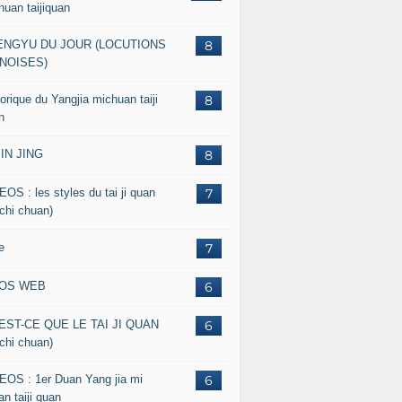
huan taijiquan
ENGYU DU JOUR (LOCUTIONS
8
NOISES)
orique du Yangjia michuan taiji
8
n
JIN JING
8
EOS : les styles du tai ji quan
7
 chi chuan)
e
7
FOS WEB
6
EST-CE QUE LE TAI JI QUAN
6
 chi chuan)
EOS : 1er Duan Yang jia mi
6
n taiji quan