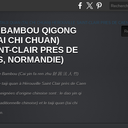
E BAMBOU QIGONG
AI CHI CHUAN)
NT-CLAIR PRES DE
S, NORMANDIE)
 Le Bambou (Cai yin fa ren zhu 財 因 法 人 竹)
taiji quan à Hérouville Saint Clair près de Caen
ignées d'origine chinoise sont : le dao yin qi
itionnelle chinoise) et le taiji quan (tai chi
n.