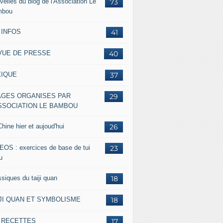
velles du blog de l'Association Le
73
mbou
 INFOS
41
VUE DE PRESSE
40
XIQUE
37
AGES ORGANISES PAR
29
ASSOCIATION LE BAMBOU
hine hier et aujoud'hui
26
EOS : exercices de base de tui
23
u
siques du taiji quan
18
IJI QUAN ET SYMBOLISME
18
s RECETTES
17