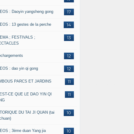
EOS : Daoyin yangsheng gong
17
EOS : 13 gestes de la perche
14
EMA ; FESTIVALS ;
13
ECTACLES
échargements
12
EOS : dao yin qi gong
12
MBOUS PARCS ET JARDINS
11
EST-CE QUE LE DAO YIN QI
11
NG
TORIQUE DU TAI JI QUAN (tai
10
 chuan)
EOS ; 3ème duan Yang jia
10