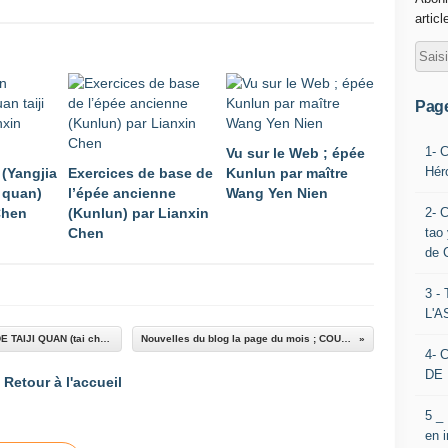
articl
Pag
1- 
Vu sur le Web ; épée
Hér
(Yangjia
Exercices de base de
Kunlun par maître
i quan)
l’épée ancienne
Wang Yen Nien
2- 
Chen
(Kunlun) par Lianxin
tao 
Chen
de 
3 
L'
Nouvelles du blog ; la page du mois "COURS DE TAIJI QUAN (tai chi chuan) à Hérouville Saint-Clair près de Caen - ASSOCIATION LE BAMBOU"article du mois "Les six accords"
Nouvelles du blog la page du mois ; COURS DE TAIJI QUAN (tai chi chuan) à Hérouville Saint-Clair près de Caen
4- 
DE 
Retour à l'accueil
5 _
en 