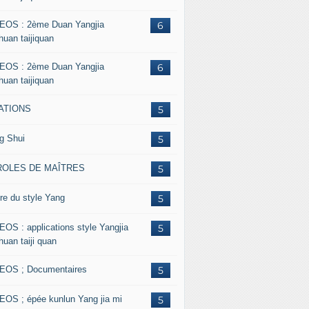
EOS : 2ème Duan Yangjia
6
huan taijiquan
EOS : 2ème Duan Yangjia
6
huan taijiquan
ATIONS
5
g Shui
5
ROLES DE MAÎTRES
5
re du style Yang
5
EOS : applications style Yangjia
5
huan taiji quan
EOS ; Documentaires
5
EOS ; épée kunlun Yang jia mi
5