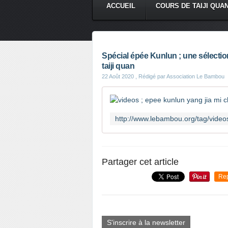
ACCUEIL
COURS DE TAIJI QUA
Spécial épée Kunlun ; une sélecti
taiji quan
22 Août 2020
, Rédigé par Association Le Bambou
Partager cet article
Re
S'inscrire à la newsletter