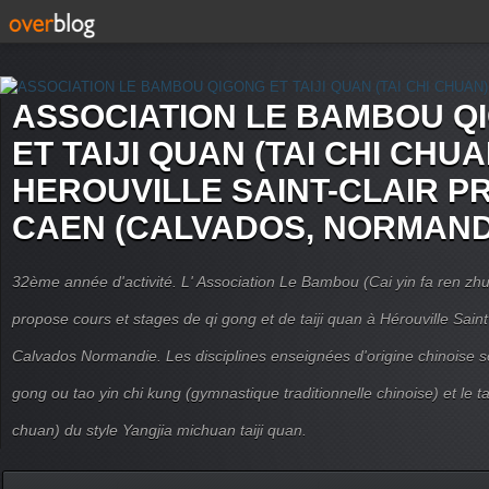
ASSOCIATION LE BAMBOU Q
ET TAIJI QUAN (TAI CHI CHUA
HEROUVILLE SAINT-CLAIR P
CAEN (CALVADOS, NORMAND
32ème année d'activité. L' Association Le Bambou (Cai yin fa ren
propose cours et stages de qi gong et de taiji quan à Hérouville Sain
Calvados Normandie. Les disciplines enseignées d'origine chinoise son
gong ou tao yin chi kung (gymnastique traditionnelle chinoise) et le tai
chuan) du style Yangjia michuan taiji quan.