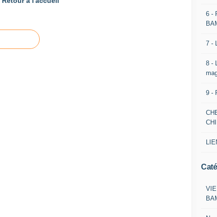
Retour à l'accueil
6 -
BA
7 -
8 -
mag
9 -
CH
CH
LIE
Caté
VIE
BA