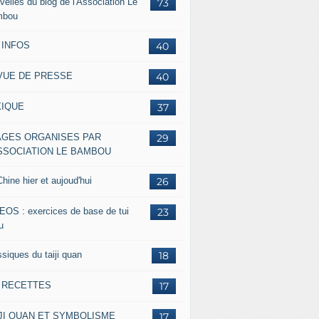
velles du blog de l'Association Le
73
mbou
 INFOS
40
VUE DE PRESSE
40
XIQUE
37
AGES ORGANISES PAR
29
ASSOCIATION LE BAMBOU
hine hier et aujoud'hui
26
EOS : exercices de base de tui
23
u
siques du taiji quan
18
s RECETTES
17
IJI QUAN ET SYMBOLISME
17