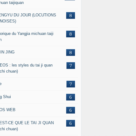
huan taijiquan
ENGYU DU JOUR (LOCUTIONS
8
NOISES)
orique du Yangjia michuan taiji
8
n
JIN JING
8
EOS : les styles du tai ji quan
7
 chi chuan)
e
7
g Shui
6
FOS WEB
6
EST-CE QUE LE TAI JI QUAN
6
 chi chuan)