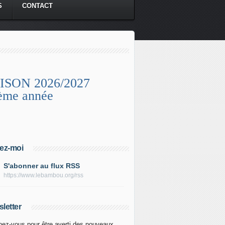
S
CONTACT
ISON 2026/2027
ème année
ez-moi
S'abonner au flux RSS
https://www.lebambou.org/rss
letter
ez-vous pour être averti des nouveaux