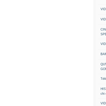
VID
VID
CIN
SP
VID
BA
QU'
GO
Tél
HIS
chi
VID