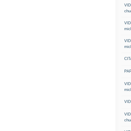
VID
chua
VID
mic
VID
mic
CIT
PA
VID
mic
VID
VID
chua