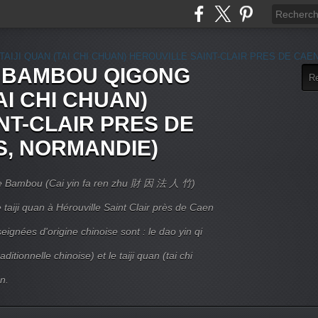
E BAMBOU QIGONG
AI CHI CHUAN)
NT-CLAIR PRES DE
S, NORMANDIE)
 Le Bambou (Cai yin fa ren zhu 財 因 法 人 竹)
taiji quan à Hérouville Saint Clair près de Caen
ignées d'origine chinoise sont : le dao yin qi
itionnelle chinoise) et le taiji quan (tai chi
n.