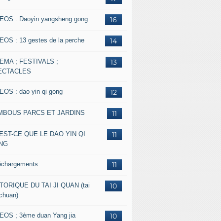
EOS : Daoyin yangsheng gong
16
EOS : 13 gestes de la perche
14
EMA ; FESTIVALS ;
13
ECTACLES
EOS : dao yin qi gong
12
MBOUS PARCS ET JARDINS
11
EST-CE QUE LE DAO YIN QI
11
NG
échargements
11
TORIQUE DU TAI JI QUAN (tai
10
 chuan)
EOS ; 3ème duan Yang jia
10