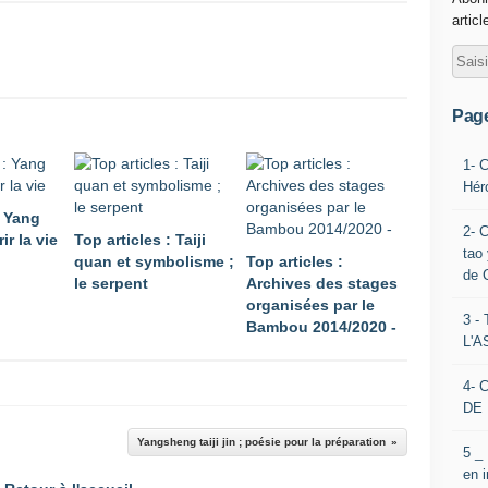
articl
Pag
1- 
Hér
: Yang
2- 
ir la vie
Top articles : Taiji
tao 
quan et symbolisme ;
Top articles :
de 
le serpent
Archives des stages
organisées par le
3 
Bambou 2014/2020 -
L'
4- 
DE 
Yangsheng taiji jin ; poésie pour la préparation
5 _
en 