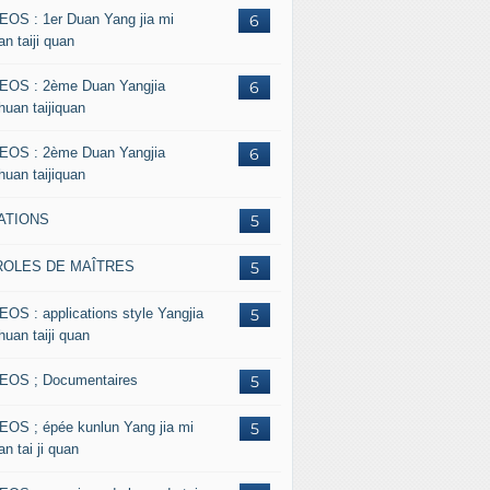
EOS : 1er Duan Yang jia mi
6
n taiji quan
EOS : 2ème Duan Yangjia
6
huan taijiquan
EOS : 2ème Duan Yangjia
6
huan taijiquan
ATIONS
5
ROLES DE MAÎTRES
5
EOS : applications style Yangjia
5
huan taiji quan
EOS ; Documentaires
5
EOS ; épée kunlun Yang jia mi
5
n tai ji quan