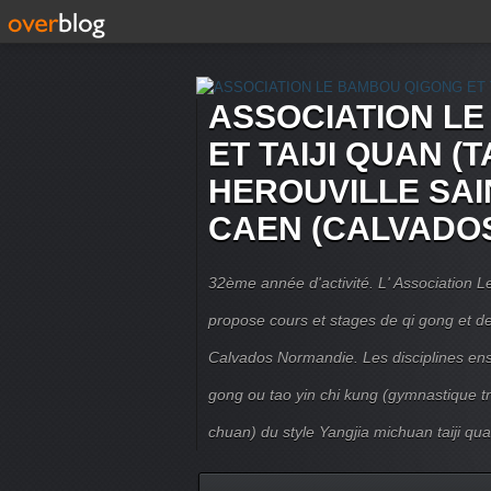
ASSOCIATION L
ET TAIJI QUAN (T
HEROUVILLE SAI
CAEN (CALVADO
32ème année d'activité. L' Association
propose cours et stages de qi gong et de 
Calvados Normandie. Les disciplines ense
gong ou tao yin chi kung (gymnastique trad
chuan) du style Yangjia michuan taiji qua