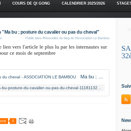
N
COURS DE QI GONG
CALENDRIER 2025/2026
STAGE
is "Ma bu ; posture du cavalier ou pas du cheval"
ou
Publié dans
#Nouvelles du blog de l'Association Le Bambou
lien vers l'article le plus lu par les internautes sur
SA
pour ce mois de septembre
32
Ma bu ; posture du cavalier ou pas du cheval - ASSOCIATION LE BAMBOU
Suiv
http://www.lebambou.org/article-ma-bu-posture-du-cavalier-ou-pas-du-cheval-111811323.html
News
post
0
Abonn