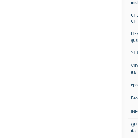
mic
CH
CHI
Hist
qua
YI 
VID
(tai
épe
Fen
IN
QU'
(tai