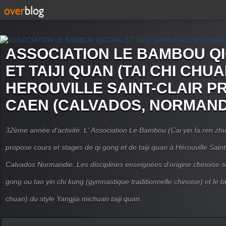
ASSOCIATION LE BAMBOU Q
ET TAIJI QUAN (TAI CHI CHUA
HEROUVILLE SAINT-CLAIR P
CAEN (CALVADOS, NORMAND
32ème année d'activité. L' Association Le Bambou (Cai yin fa ren
propose cours et stages de qi gong et de taiji quan à Hérouville Sain
Calvados Normandie. Les disciplines enseignées d'origine chinoise son
gong ou tao yin chi kung (gymnastique traditionnelle chinoise) et le tai
chuan) du style Yangjia michuan taiji quan.