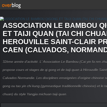
ASSOCIATION LE BAMBOU Q
ET TAIJI QUAN (TAI CHI CHUA
HEROUVILLE SAINT-CLAIR P
CAEN (CALVADOS, NORMAND
32ème année d'activité. L' Association Le Bambou (Cai yin fa ren
propose cours et stages de qi gong et de taiji quan à Hérouville Sain
Calvados Normandie. Les disciplines enseignées d'origine chinoise son
gong ou tao yin chi kung (gymnastique traditionnelle chinoise) et le tai
chuan) du style Yangjia michuan taiji quan.