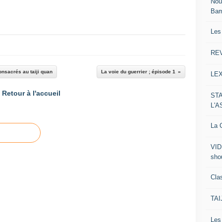
Nou
Ba
Les
RE
onsacrés au taiji quan
La voie du guerrier ; épisode 1
LE
Retour à l'accueil
ST
L'
La C
VID
sho
Clas
TA
Le