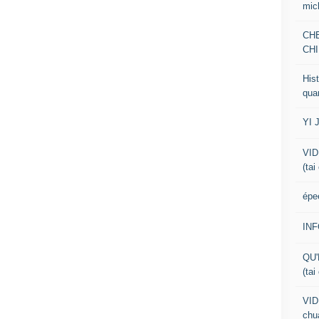
mic
CH
CHI
Hist
qua
YI 
VID
(tai
épe
IN
QU'
(tai
VID
chua