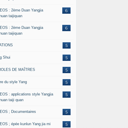
EOS : 2ème Duan Yangjia
6
huan taijiquan
EOS : 2ème Duan Yangjia
6
huan taijiquan
ATIONS
5
g Shui
5
ROLES DE MAÎTRES
5
re du style Yang
5
EOS : applications style Yangjia
5
huan taiji quan
EOS ; Documentaires
5
EOS ; épée kunlun Yang jia mi
5