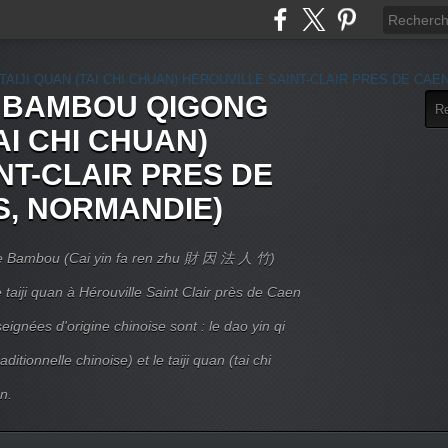
E BAMBOU QIGONG
AI CHI CHUAN)
NT-CLAIR PRES DE
S, NORMANDIE)
 Le Bambou (Cai yin fa ren zhu 財 因 法 人 竹)
taiji quan à Hérouville Saint Clair près de Caen
ignées d'origine chinoise sont : le dao yin qi
itionnelle chinoise) et le taiji quan (tai chi
n.