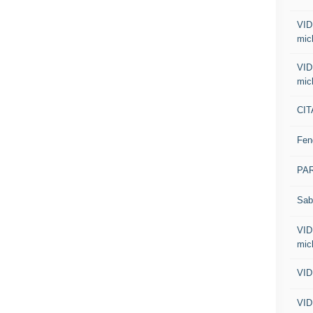
VID
mic
VID
mic
CIT
Fen
PA
Sab
VID
mic
VID
VID