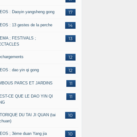
EOS : Daoyin yangsheng gong
17
EOS : 13 gestes de la perche
14
EMA ; FESTIVALS ;
13
ECTACLES
échargements
12
EOS : dao yin qi gong
12
MBOUS PARCS ET JARDINS
11
EST-CE QUE LE DAO YIN QI
11
NG
TORIQUE DU TAI JI QUAN (tai
10
 chuan)
EOS ; 3ème duan Yang jia
10