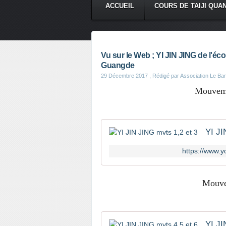
ACCUEIL
COURS DE TAIJI QUA
Vu sur le Web ; YI JIN JING de l'
Guangde
29 Décembre 2017
, Rédigé par Association Le B
Mouvemen
YI JI
https://www.
Mouve
YI JI