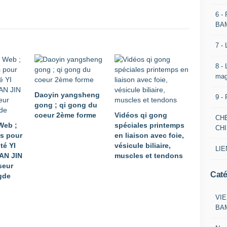
6 -
BA
7 -
8 -
mag
Daoyin yangsheng
9 -
gong ; qi gong du
coeur 2ème forme
Vidéos qi gong
CH
 Web ;
spéciales printemps
CH
ts pour
en liaison avec foie,
té YI
vésicule biliaire,
LIE
AN JIN
muscles et tendons
seur
Caté
gde
VIE
BA