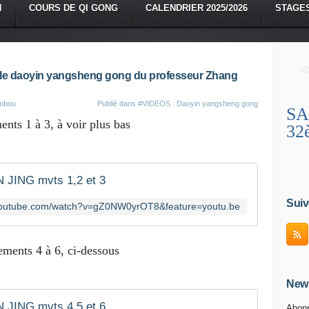
N
COURS DE QI GONG
CALENDRIER 2025/2026
STAGE
école daoyin yangsheng gong du professeur Zhang
ambou
Publié dans
#VIDEOS : Daoyin yangsheng gong
SA
ts 1 à 3, à voir plus bas
32
N JING mvts 1,2 et 3
Suiv
youtube.com/watch?v=gZ0NW0yrOT8&feature=youtu.be
ments 4 à 6, ci-dessous
News
N JING mvts 4,5 et 6
Abonn