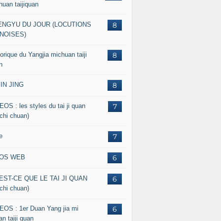
huan taijiquan
ENGYU DU JOUR (LOCUTIONS
8
NOISES)
orique du Yangjia michuan taiji
8
n
JIN JING
8
EOS : les styles du tai ji quan
7
 chi chuan)
e
7
FOS WEB
6
EST-CE QUE LE TAI JI QUAN
6
 chi chuan)
EOS : 1er Duan Yang jia mi
6
n taiji quan