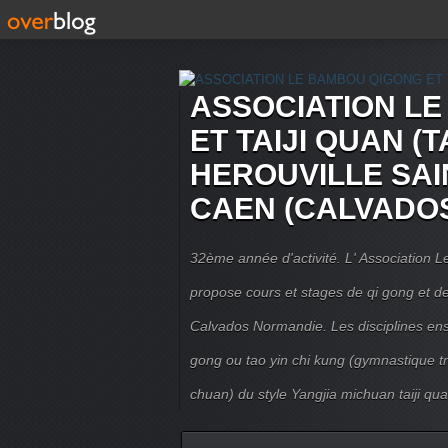
ASSOCIATION L
ET TAIJI QUAN (T
HEROUVILLE SAI
CAEN (CALVADO
32ème année d'activité. L' Association
propose cours et stages de qi gong et de 
Calvados Normandie. Les disciplines ense
gong ou tao yin chi kung (gymnastique trad
chuan) du style Yangjia michuan taiji qua