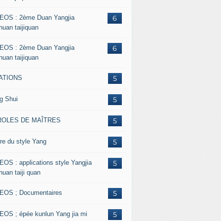
EOS : 2ème Duan Yangjia
6
huan taijiquan
EOS : 2ème Duan Yangjia
6
huan taijiquan
ATIONS
5
g Shui
5
ROLES DE MAÎTRES
5
re du style Yang
5
EOS : applications style Yangjia
5
huan taiji quan
EOS ; Documentaires
5
EOS ; épée kunlun Yang jia mi
5