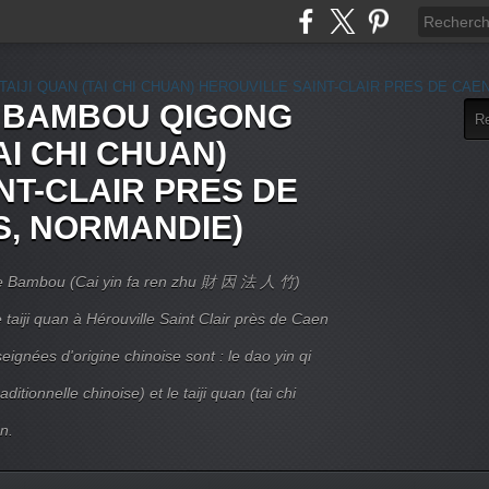
E BAMBOU QIGONG
AI CHI CHUAN)
NT-CLAIR PRES DE
S, NORMANDIE)
 Le Bambou (Cai yin fa ren zhu 財 因 法 人 竹)
taiji quan à Hérouville Saint Clair près de Caen
ignées d'origine chinoise sont : le dao yin qi
itionnelle chinoise) et le taiji quan (tai chi
n.