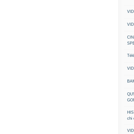
VID
VID
CIN
SP
Tél
VID
BA
QU'
GO
HIS
chi
VID