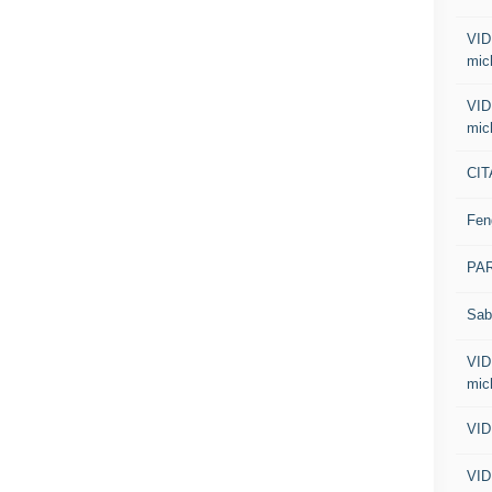
VID
mic
VID
mic
CIT
Fen
PA
Sab
VID
mic
VID
VID