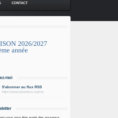
S
CONTACT
ISON 2026/2027
ème année
ez-moi
S'abonner au flux RSS
https://www.lebambou.org/rss
letter
ez-vous pour être averti des nouveaux