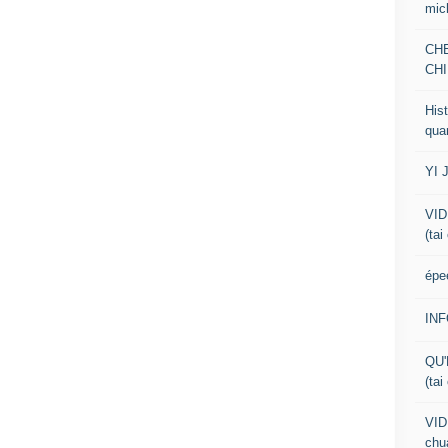
mic
CH
CHI
Hist
qua
YI 
VID
(tai
épe
IN
QU'
(tai
VID
chua