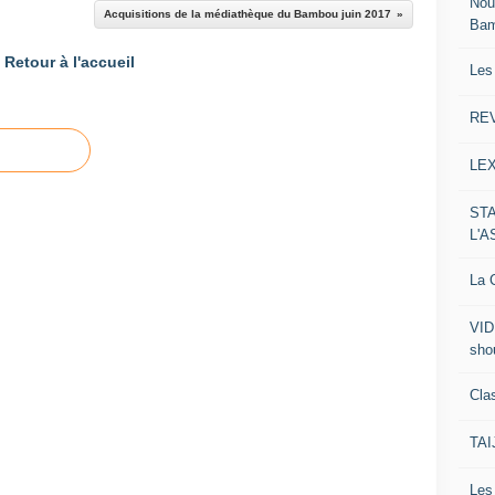
Nou
Acquisitions de la médiathèque du Bambou juin 2017
Ba
Retour à l'accueil
Les
RE
LE
ST
L'
La C
VID
sho
Clas
TA
Le