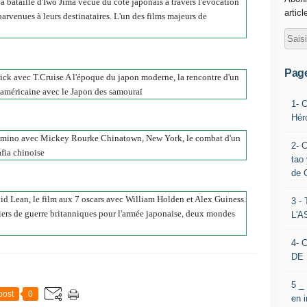
 bataille d'Iwo Jima vécue du côté japonais à travers l'évocation
articl
parvenues à leurs destinataires. L'un des films majeurs de
Pag
k avec T.Cruise A l'époque du japon moderne, la rencontre d'un
n américaine avec le Japon des samouraï
1- 
Hér
mino avec Mickey Rourke Chinatown, New York, le combat d'un
2- 
afia chinoise
tao 
de 
d Lean, le film aux 7 oscars avec William Holden et Alex Guiness.
3 
niers de guerre britanniques pour l'armée japonaise, deux mondes
L'
4- 
DE 
5 _
post
0
en 