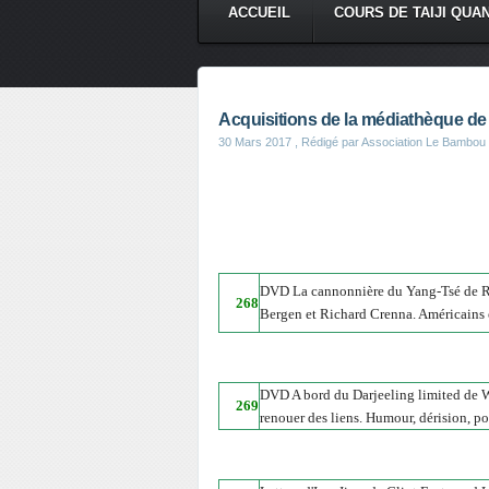
ACCUEIL
COURS DE TAIJI QUA
Acquisitions de la médiathèque de
30 Mars 2017
, Rédigé par Association Le Bambou
DVD La cannonnière du Yang-Tsé de R
268
Bergen et Richard Crenna. Américains e
DVD A bord du Darjeeling limited de Wes
269
renouer des liens. Humour, dérision, poé