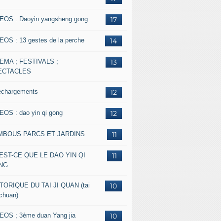
EOS : Daoyin yangsheng gong
17
EOS : 13 gestes de la perche
14
EMA ; FESTIVALS ;
13
ECTACLES
échargements
12
EOS : dao yin qi gong
12
MBOUS PARCS ET JARDINS
11
EST-CE QUE LE DAO YIN QI
11
NG
TORIQUE DU TAI JI QUAN (tai
10
 chuan)
EOS ; 3ème duan Yang jia
10