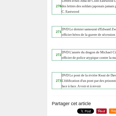
Lettres d'Iwo Jima de Clint Eastwood La
270
des lettres des soldats japonais jamais 
C. Eastwood
DVD Le dernier samouraï d'Edward Zwic
271
officier héros de la guerre de sécessio
DVD L'année du dragon de Michael Ci
272
officier de police atypique contre la m
DVD Le pont de la rivière Kwai de Davi
273
L'édification d'un pont par des prison
face à face. A voir et à revoir
Partager cet article
Re