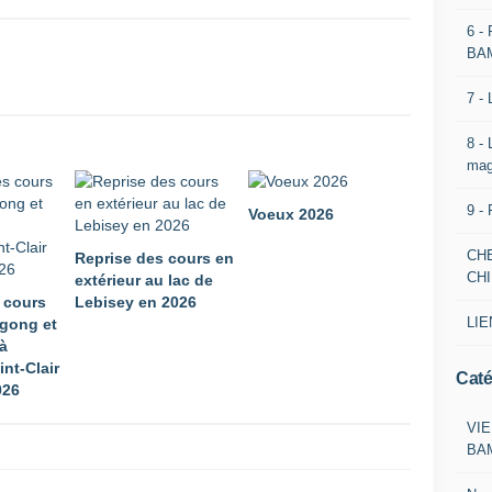
6 -
BA
7 -
8 -
mag
9 -
Voeux 2026
CH
Reprise des cours en
CH
extérieur au lac de
 cours
Lebisey en 2026
LIE
 gong et
 à
int-Clair
Caté
026
VIE
BA