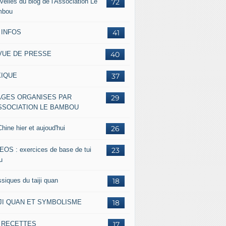
velles du blog de l'Association Le
72
mbou
 INFOS
41
VUE DE PRESSE
40
XIQUE
37
AGES ORGANISES PAR
29
ASSOCIATION LE BAMBOU
hine hier et aujoud'hui
26
EOS : exercices de base de tui
23
u
siques du taiji quan
18
IJI QUAN ET SYMBOLISME
18
s RECETTES
17