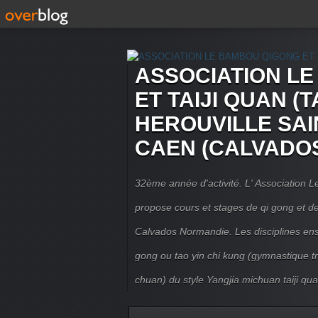
ASSOCIATION L
ET TAIJI QUAN (T
HEROUVILLE SAI
CAEN (CALVADO
32ème année d'activité. L' Association
propose cours et stages de qi gong et de 
Calvados Normandie. Les disciplines ense
gong ou tao yin chi kung (gymnastique trad
chuan) du style Yangjia michuan taiji qua