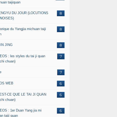
huan taijiquan
ENGYU DU JOUR (LOCUTIONS
8
NOISES)
orique du Yangjia michuan taiji
8
n
JIN JING
8
EOS : les styles du tai ji quan
7
 chi chuan)
e
7
FOS WEB
6
EST-CE QUE LE TAI JI QUAN
6
 chi chuan)
EOS : 1er Duan Yang jia mi
6
n taiji quan