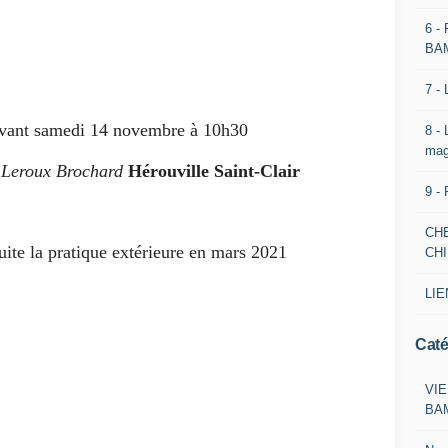
6 -
BA
7 -
vant samedi 14 novembre à 10h30
8 -
mag
e
Leroux Brochard
Hérouville Saint-Clair
9 -
CH
ite la pratique extérieure en mars 2021
CH
LIE
Caté
VIE
BA