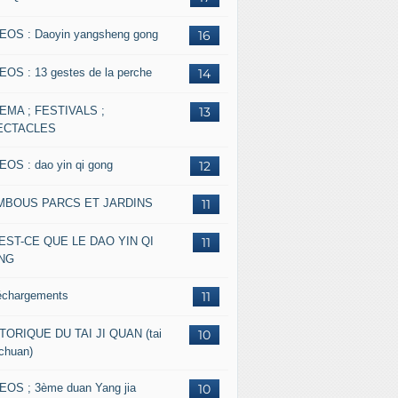
EOS : Daoyin yangsheng gong
16
EOS : 13 gestes de la perche
14
EMA ; FESTIVALS ;
13
ECTACLES
EOS : dao yin qi gong
12
MBOUS PARCS ET JARDINS
11
EST-CE QUE LE DAO YIN QI
11
NG
échargements
11
TORIQUE DU TAI JI QUAN (tai
10
 chuan)
EOS ; 3ème duan Yang jia
10