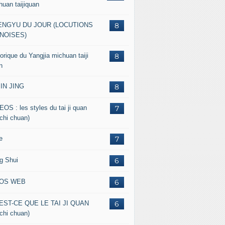
huan taijiquan
ENGYU DU JOUR (LOCUTIONS
8
NOISES)
orique du Yangjia michuan taiji
8
n
JIN JING
8
EOS : les styles du tai ji quan
7
 chi chuan)
e
7
g Shui
6
FOS WEB
6
EST-CE QUE LE TAI JI QUAN
6
 chi chuan)