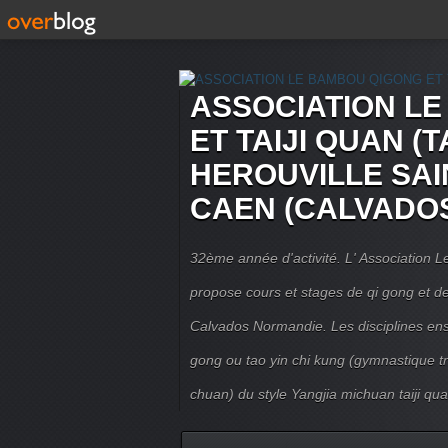
ASSOCIATION L
ET TAIJI QUAN (T
HEROUVILLE SAI
CAEN (CALVADO
32ème année d'activité. L' Association
propose cours et stages de qi gong et de 
Calvados Normandie. Les disciplines ense
gong ou tao yin chi kung (gymnastique trad
chuan) du style Yangjia michuan taiji qua