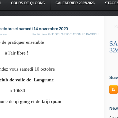
N
COURS DE QI GONG
CALENDRIER 2025/2026
STAGE
0 octobre et samedi 14 novembre 2020
ambou
Publié dans
#VIE DE L'ASSOCIATION LE BAMBOU
 de pratiquer ensemble
SA
32
à l'air libre !
endez vous
samedi 10 octobre
Suiv
 club de voile de Langrune
à 10h30
mune de
qi gong
et de
taiji quan
News
Abonn