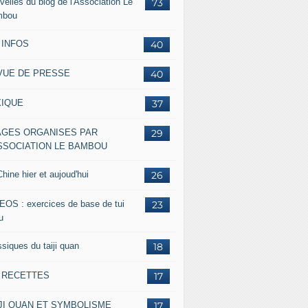
velles du blog de l'Association Le
73
mbou
 INFOS
40
VUE DE PRESSE
40
XIQUE
37
AGES ORGANISES PAR
29
ASSOCIATION LE BAMBOU
hine hier et aujoud'hui
26
EOS : exercices de base de tui
23
u
siques du taiji quan
18
s RECETTES
17
IJI QUAN ET SYMBOLISME
17