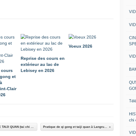
VID
VID
CIN
SP
Voeux 2026
VID
Reprise des cours en
extérieur au lac de
BA
 cours
Lebisey en 2026
 gong et
QU'
 à
GO
int-Clair
026
Tél
HIS
chi
Nouvelles du blog la page du mois ; COURS DE TAIJI QUAN (tai chi chuan) à Hérouville Saint-Clair près de Caen
Pratique de qi gong et taiji quan à Langrune sur mer ; 10 octobre 2020
VID