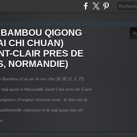
E BAMBOU QIGONG
AI CHI CHUAN)
NT-CLAIR PRES DE
S, NORMANDIE)
 Le Bambou (Cai yin fa ren zhu 財 因 法 人 竹)
taiji quan à Hérouville Saint Clair près de Caen
ignées d'origine chinoise sont : le dao yin qi
itionnelle chinoise) et le taiji quan (tai chi
n.