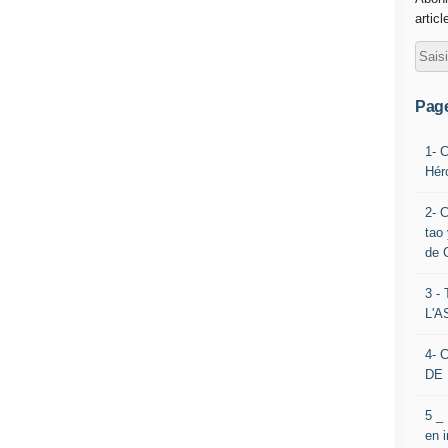
articl
Pag
1- 
Hér
2- 
tao 
de 
3 
L'
4- 
DE 
5 _
en 