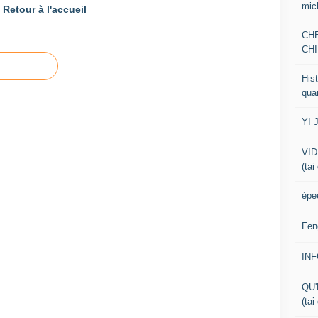
mic
Retour à l'accueil
CH
CHI
Hist
qua
YI 
VID
(tai
épe
Fen
IN
QU'
(tai