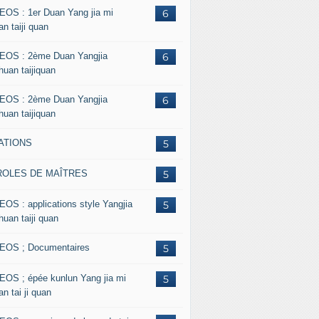
EOS : 1er Duan Yang jia mi
6
n taiji quan
EOS : 2ème Duan Yangjia
6
huan taijiquan
EOS : 2ème Duan Yangjia
6
huan taijiquan
ATIONS
5
ROLES DE MAÎTRES
5
EOS : applications style Yangjia
5
huan taiji quan
EOS ; Documentaires
5
EOS ; épée kunlun Yang jia mi
5
n tai ji quan