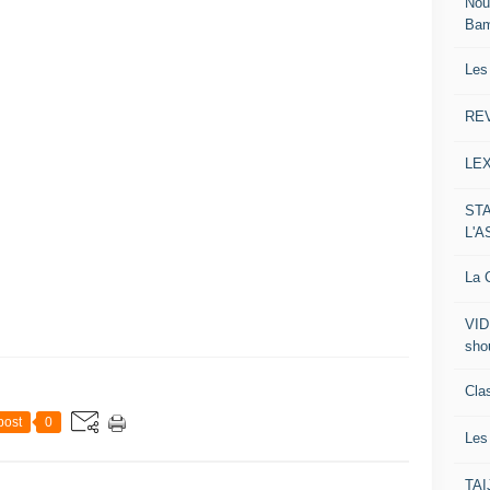
Nou
Ba
Les
RE
LE
ST
L'
La C
VID
sho
Clas
post
0
Le
TA