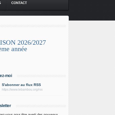
S
CONTACT
ISON 2026/2027
ème année
ez-moi
S'abonner au flux RSS
https://www.lebambou.org/rss
letter
ez-vous pour être averti des nouveaux