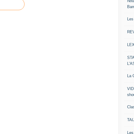
Nou
Ba
Les
RE
LE
ST
L'
La C
VID
sho
Clas
TA
Le