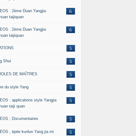
EOS : 2ème Duan Yangjia
6
huan taijiquan
EOS : 2ème Duan Yangjia
6
huan taijiquan
ATIONS
5
g Shui
5
ROLES DE MAÎTRES
5
re du style Yang
5
EOS : applications style Yangjia
5
huan taiji quan
EOS ; Documentaires
5
EOS ; épée kunlun Yang jia mi
5