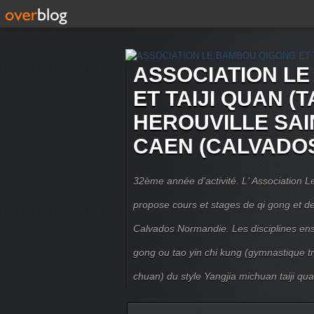
ASSOCIATION L
ET TAIJI QUAN (T
HEROUVILLE SAI
CAEN (CALVADO
32ème année d'activité. L' Association
propose cours et stages de qi gong et de 
Calvados Normandie. Les disciplines ense
gong ou tao yin chi kung (gymnastique trad
chuan) du style Yangjia michuan taiji qua