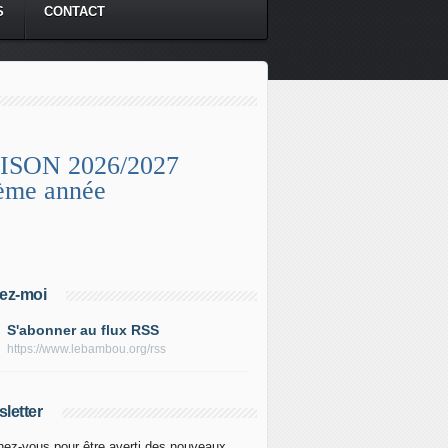
S
CONTACT
ISON 2026/2027
ème année
ez-moi
S'abonner au flux RSS
https://www.lebambou.org/rss
letter
ez-vous pour être averti des nouveaux