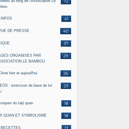
velles du blog de l'Association Le
72
mbou
 INFOS
41
VUE DE PRESSE
40
XIQUE
37
AGES ORGANISES PAR
29
ASSOCIATION LE BAMBOU
hine hier et aujoud'hui
26
EOS : exercices de base de tui
23
u
siques du taiji quan
18
IJI QUAN ET SYMBOLISME
18
s RECETTES
17