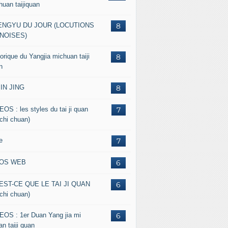
huan taijiquan
ENGYU DU JOUR (LOCUTIONS
8
NOISES)
orique du Yangjia michuan taiji
8
n
JIN JING
8
EOS : les styles du tai ji quan
7
 chi chuan)
e
7
FOS WEB
6
EST-CE QUE LE TAI JI QUAN
6
 chi chuan)
EOS : 1er Duan Yang jia mi
6
n taiji quan