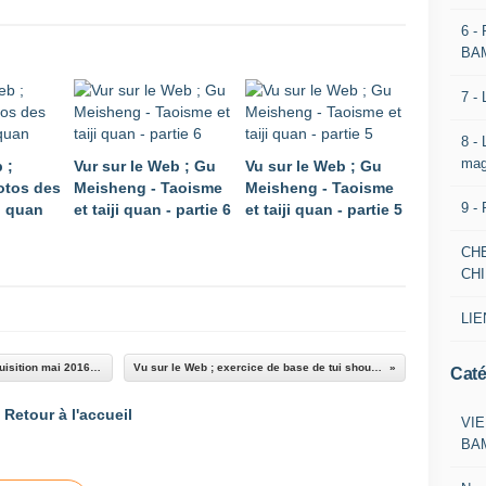
6 -
BA
7 -
8 -
mag
 ;
Vur sur le Web ; Gu
Vu sur le Web ; Gu
otos des
Meisheng - Taoisme
Meisheng - Taoisme
9 -
ji quan
et taiji quan - partie 6
et taiji quan - partie 5
CH
CH
LIE
Médiathèque de l'association Le Bambou ; acquisition mai 2016 revue de l'Amicale du Yangjia michuan taiji quan n°82
Vu sur le Web ; exercice de base de tui shou n°15 partie 1 Yangjia michuan taiji quan
Caté
Retour à l'accueil
VIE
BA