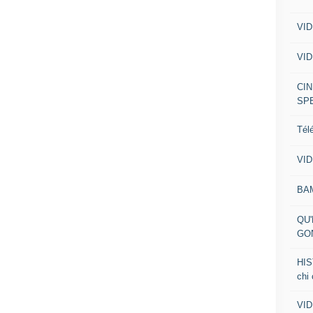
VID
VID
CIN
SP
Tél
VID
BA
QU'
GO
HIS
chi
VID