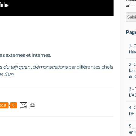
articl
Pag
1- 
Hér
s externes et internes.
2- 
s
du taiji quan ; démonstrations
par différentes chefs
tao 
et
Sun
.
de 
3 
L'
post
0
4- 
DE 
5 _
en 