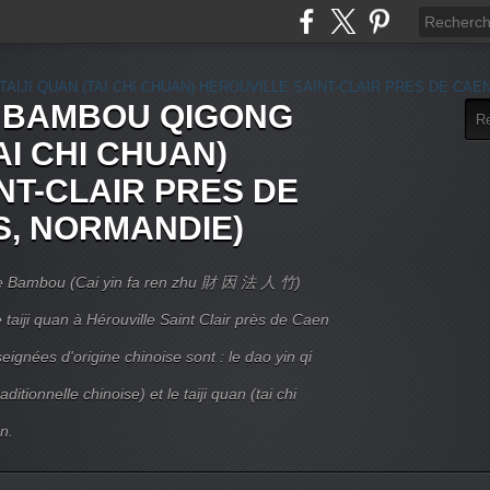
E BAMBOU QIGONG
AI CHI CHUAN)
NT-CLAIR PRES DE
S, NORMANDIE)
 Le Bambou (Cai yin fa ren zhu 財 因 法 人 竹)
taiji quan à Hérouville Saint Clair près de Caen
ignées d'origine chinoise sont : le dao yin qi
itionnelle chinoise) et le taiji quan (tai chi
n.