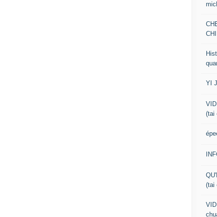
mic
CH
CHI
Hist
qua
YI 
VID
(tai
épe
IN
QU'
(tai
VID
chua