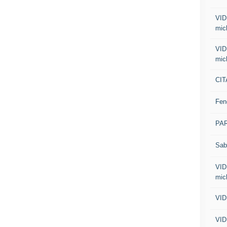
VID
mic
VID
mic
CIT
Fen
PA
Sab
VID
mic
VID
VID