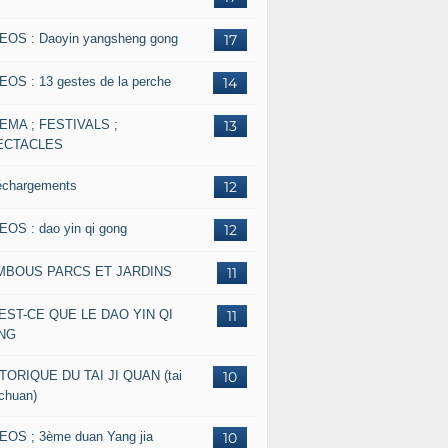
EOS : Daoyin yangsheng gong
17
EOS : 13 gestes de la perche
14
EMA ; FESTIVALS ;
13
ECTACLES
échargements
12
EOS : dao yin qi gong
12
MBOUS PARCS ET JARDINS
11
EST-CE QUE LE DAO YIN QI
11
NG
TORIQUE DU TAI JI QUAN (tai
10
 chuan)
EOS ; 3ème duan Yang jia
10