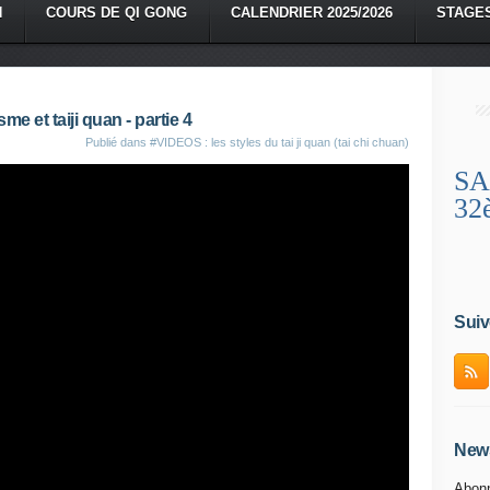
N
COURS DE QI GONG
CALENDRIER 2025/2026
STAGE
e et taiji quan - partie 4
Publié dans
#VIDEOS : les styles du tai ji quan (tai chi chuan)
SA
32
Suiv
News
Abonn