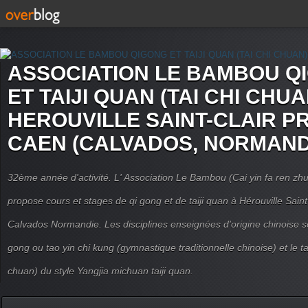
ASSOCIATION LE BAMBOU Q
ET TAIJI QUAN (TAI CHI CHUA
HEROUVILLE SAINT-CLAIR P
CAEN (CALVADOS, NORMAND
32ème année d'activité. L' Association Le Bambou (Cai yin fa ren
propose cours et stages de qi gong et de taiji quan à Hérouville Sain
Calvados Normandie. Les disciplines enseignées d'origine chinoise son
gong ou tao yin chi kung (gymnastique traditionnelle chinoise) et le tai
chuan) du style Yangjia michuan taiji quan.