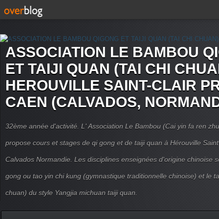
ASSOCIATION LE BAMBOU Q
ET TAIJI QUAN (TAI CHI CHUA
HEROUVILLE SAINT-CLAIR P
CAEN (CALVADOS, NORMAND
32ème année d'activité. L' Association Le Bambou (Cai yin fa ren
propose cours et stages de qi gong et de taiji quan à Hérouville Sain
Calvados Normandie. Les disciplines enseignées d'origine chinoise son
gong ou tao yin chi kung (gymnastique traditionnelle chinoise) et le tai
chuan) du style Yangjia michuan taiji quan.