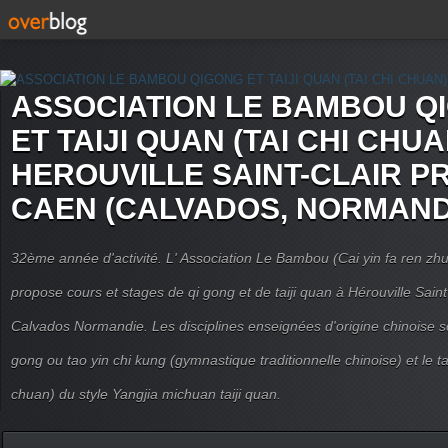
ASSOCIATION LE BAMBOU Q
ET TAIJI QUAN (TAI CHI CHUA
HEROUVILLE SAINT-CLAIR P
CAEN (CALVADOS, NORMAND
32ème année d'activité. L' Association Le Bambou (Cai yin fa ren
propose cours et stages de qi gong et de taiji quan à Hérouville Sain
Calvados Normandie. Les disciplines enseignées d'origine chinoise son
gong ou tao yin chi kung (gymnastique traditionnelle chinoise) et le tai
chuan) du style Yangjia michuan taiji quan.