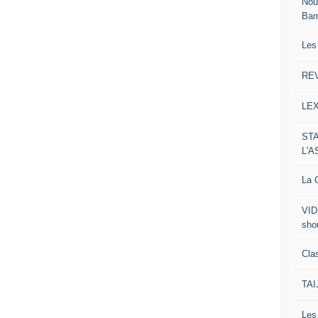
Nou
Ba
Les
RE
LE
ST
L'
La C
VID
sho
Clas
TA
Le