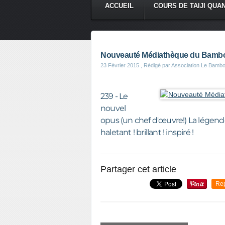
ACCUEIL
COURS DE TAIJI QUA
Nouveauté Médiathèque du Bambou
23 Février 2015
, Rédigé par Association Le Bamb
239 - Le
nouvel
opus (un chef d'œuvre!) La légend
haletant ! brillant ! inspiré !
Partager cet article
Re