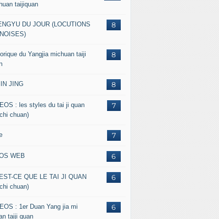
huan taijiquan
ENGYU DU JOUR (LOCUTIONS
8
NOISES)
orique du Yangjia michuan taiji
8
n
JIN JING
8
EOS : les styles du tai ji quan
7
 chi chuan)
e
7
FOS WEB
6
EST-CE QUE LE TAI JI QUAN
6
 chi chuan)
EOS : 1er Duan Yang jia mi
6
n taiji quan