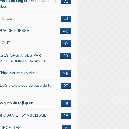
velles du blog de l'Association Le
72
mbou
 INFOS
41
VUE DE PRESSE
40
XIQUE
37
AGES ORGANISES PAR
29
ASSOCIATION LE BAMBOU
hine hier et aujoud'hui
26
EOS : exercices de base de tui
23
u
siques du taiji quan
18
IJI QUAN ET SYMBOLISME
18
s RECETTES
17