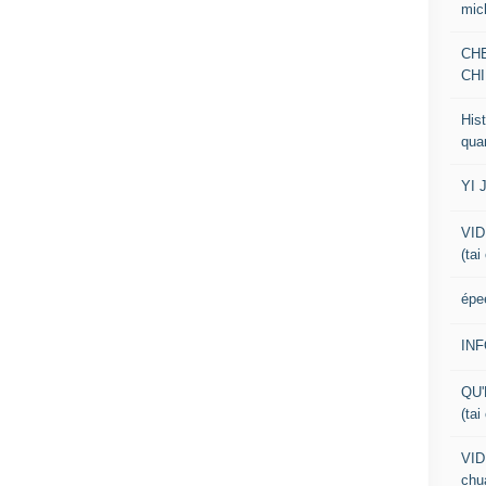
mic
CH
CHI
Hist
qua
YI 
VID
(tai
épe
IN
QU'
(tai
VID
chua