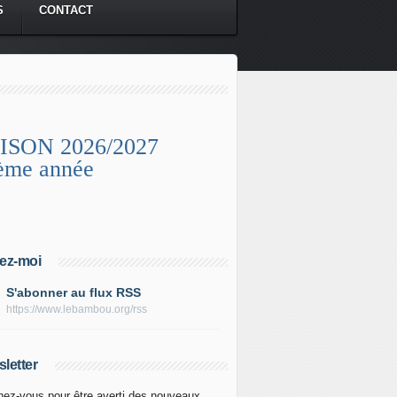
S
CONTACT
ISON 2026/2027
ème année
ez-moi
S'abonner au flux RSS
https://www.lebambou.org/rss
letter
ez-vous pour être averti des nouveaux