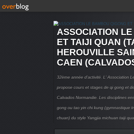
ASSOCIATION L
ET TAIJI QUAN (T
HEROUVILLE SAI
CAEN (CALVADO
32ème année d'activité. L' Association
propose cours et stages de qi gong et de 
Calvados Normandie. Les disciplines ense
gong ou tao yin chi kung (gymnastique trad
chuan) du style Yangjia michuan taiji qua