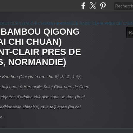
E BAMBOU QIGONG
AI CHI CHUAN)
NT-CLAIR PRES DE
S, NORMANDIE)
 Le Bambou (Cai yin fa ren zhu 財 因 法 人 竹)
taiji quan à Hérouville Saint Clair près de Caen
ignées d'origine chinoise sont : le dao yin qi
itionnelle chinoise) et le taiji quan (tai chi
n.