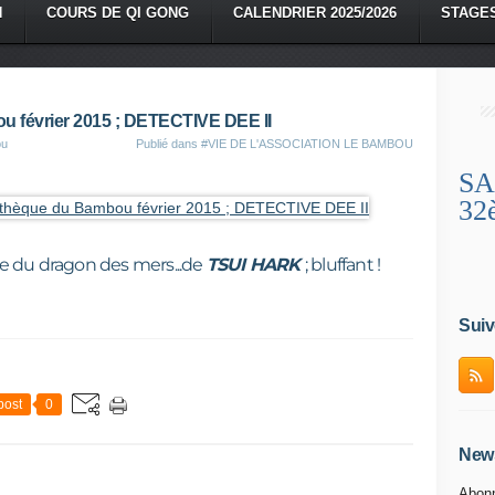
N
COURS DE QI GONG
CALENDRIER 2025/2026
STAGE
 février 2015 ; DETECTIVE DEE II
ou
Publié dans
#VIE DE L'ASSOCIATION LE BAMBOU
SA
32
e du dragon des mers...de
TSUI HARK
; bluffant !
Suiv
post
0
News
Abonn