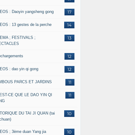
EOS : Daoyin yangsheng gong
17
EOS : 13 gestes de la perche
14
EMA ; FESTIVALS ;
13
ECTACLES
échargements
12
EOS : dao yin qi gong
12
MBOUS PARCS ET JARDINS
11
EST-CE QUE LE DAO YIN QI
11
NG
TORIQUE DU TAI JI QUAN (tai
10
 chuan)
EOS ; 3ème duan Yang jia
10