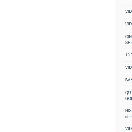
VID
VID
CIN
SP
Tél
VID
BA
QU'
GO
HIS
chi
VID