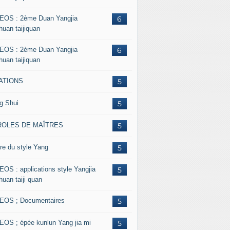
EOS : 2ème Duan Yangjia
6
huan taijiquan
EOS : 2ème Duan Yangjia
6
huan taijiquan
ATIONS
5
g Shui
5
ROLES DE MAÎTRES
5
re du style Yang
5
EOS : applications style Yangjia
5
huan taiji quan
EOS ; Documentaires
5
EOS ; épée kunlun Yang jia mi
5