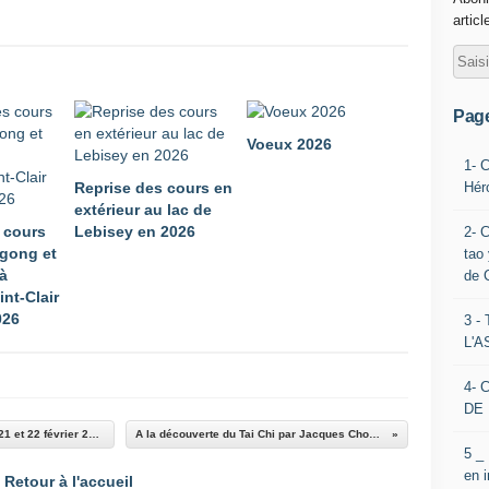
articl
Pag
Voeux 2026
1- 
Hér
Reprise des cours en
extérieur au lac de
 cours
Lebisey en 2026
2- 
 gong et
tao 
 à
de 
int-Clair
026
3 
L'
4- 
DE 
Prochains ateliers avec Claudy Jeanmougin ; 21 et 22 février 2015
A la découverte du Tai Chi par Jacques Choque
5 _
en 
Retour à l'accueil