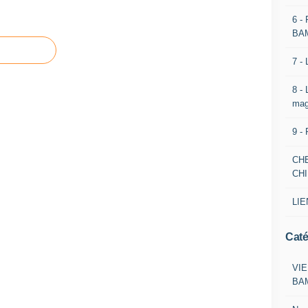
6 -
BA
7 -
8 -
mag
9 -
CH
CH
LIE
Caté
VIE
BA