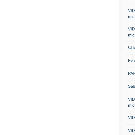
VID
mic
VID
mic
CIT
Fen
PA
Sab
VID
mic
VID
VID