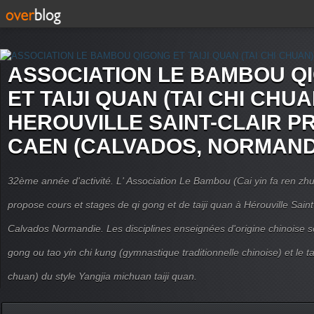
ASSOCIATION LE BAMBOU Q
ET TAIJI QUAN (TAI CHI CHUA
HEROUVILLE SAINT-CLAIR P
CAEN (CALVADOS, NORMAND
32ème année d'activité. L' Association Le Bambou (Cai yin fa ren
propose cours et stages de qi gong et de taiji quan à Hérouville Sain
Calvados Normandie. Les disciplines enseignées d'origine chinoise son
gong ou tao yin chi kung (gymnastique traditionnelle chinoise) et le tai
chuan) du style Yangjia michuan taiji quan.