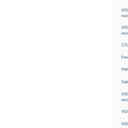
VID
mic
VID
mic
CIT
Fen
PA
Sab
VID
mic
VID
VID