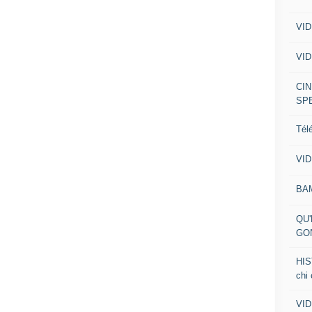
VID
VID
CIN
SP
Tél
VID
BA
QU'
GO
HIS
chi
VID