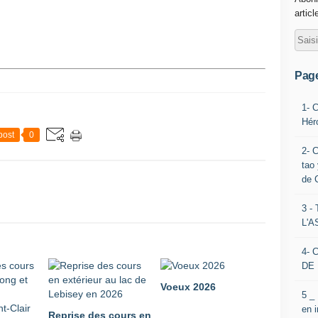
articl
Pag
1- 
Hér
post
0
2- 
tao 
de 
3 
L'
4- 
DE 
Voeux 2026
5 _
en 
Reprise des cours en