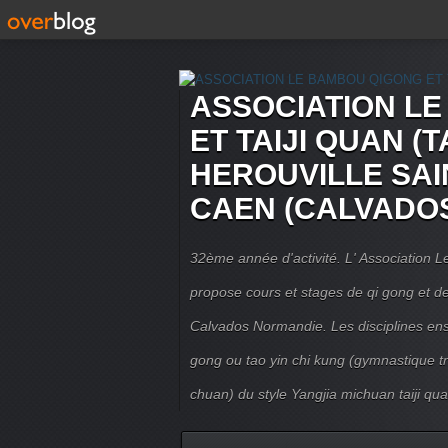
ASSOCIATION L
ET TAIJI QUAN (T
HEROUVILLE SAI
CAEN (CALVADO
32ème année d'activité. L' Association
propose cours et stages de qi gong et de 
Calvados Normandie. Les disciplines ense
gong ou tao yin chi kung (gymnastique trad
chuan) du style Yangjia michuan taiji qua