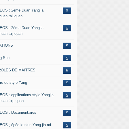
EOS : 2ème Duan Yangjia
6
huan taijiquan
EOS : 2ème Duan Yangjia
6
huan taijiquan
ATIONS
5
g Shui
5
ROLES DE MAÎTRES
5
re du style Yang
5
EOS : applications style Yangjia
5
huan taiji quan
EOS ; Documentaires
5
EOS ; épée kunlun Yang jia mi
5