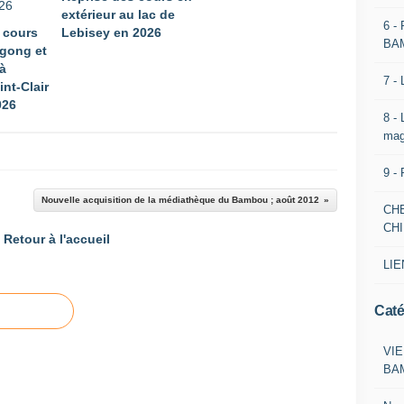
extérieur au lac de
6 -
 cours
Lebisey en 2026
BA
 gong et
 à
7 -
int-Clair
026
8 -
mag
9 -
Nouvelle acquisition de la médiathèque du Bambou ; août 2012
CH
CH
Retour à l'accueil
LIE
Caté
VIE
BA