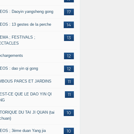
EOS : Daoyin yangsheng gong
17
EOS : 13 gestes de la perche
14
EMA ; FESTIVALS ;
13
ECTACLES
échargements
12
EOS : dao yin qi gong
12
MBOUS PARCS ET JARDINS
11
EST-CE QUE LE DAO YIN QI
11
NG
TORIQUE DU TAI JI QUAN (tai
10
 chuan)
EOS ; 3ème duan Yang jia
10