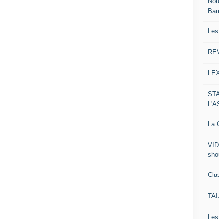
Nou
Ba
Les
RE
LE
ST
L'
La C
VID
sho
Clas
TA
Le