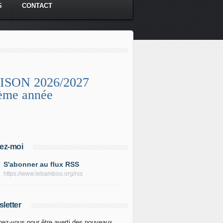
S
CONTACT
ISON 2026/2027
ème année
ez-moi
S'abonner au flux RSS
https://www.lebambou.org/rss
letter
ez-vous pour être averti des nouveaux