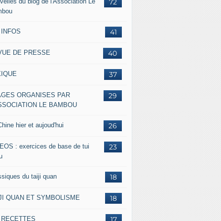
velles du blog de l'Association Le
72
mbou
 INFOS
41
VUE DE PRESSE
40
XIQUE
37
AGES ORGANISES PAR
29
ASSOCIATION LE BAMBOU
hine hier et aujoud'hui
26
EOS : exercices de base de tui
23
u
siques du taiji quan
18
IJI QUAN ET SYMBOLISME
18
s RECETTES
17