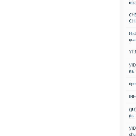
mic
CH
CHI
Hist
qua
YI 
VID
(tai
épe
IN
QU'
(tai
VID
chua