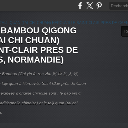
E BAMBOU QIGONG
AI CHI CHUAN)
NT-CLAIR PRES DE
S, NORMANDIE)
 Le Bambou (Cai yin fa ren zhu 財 因 法 人 竹)
taiji quan à Hérouville Saint Clair près de Caen
ignées d'origine chinoise sont : le dao yin qi
itionnelle chinoise) et le taiji quan (tai chi
n.