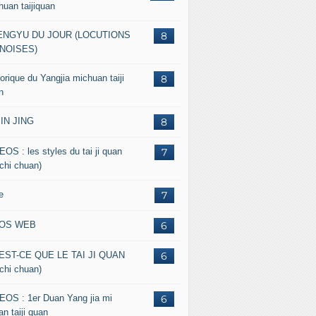
huan taijiquan
ENGYU DU JOUR (LOCUTIONS
8
NOISES)
orique du Yangjia michuan taiji
8
n
JIN JING
8
EOS : les styles du tai ji quan
7
 chi chuan)
e
7
FOS WEB
6
EST-CE QUE LE TAI JI QUAN
6
 chi chuan)
EOS : 1er Duan Yang jia mi
6
n taiji quan