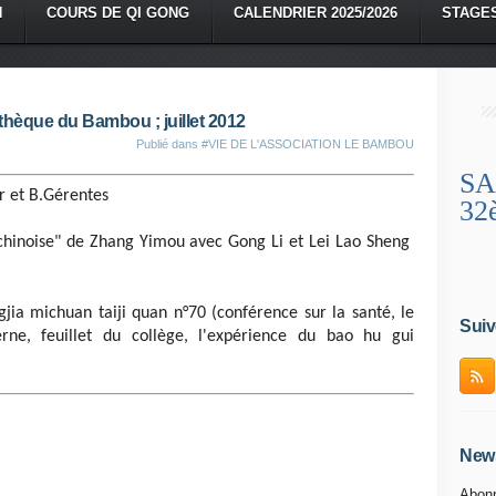
N
COURS DE QI GONG
CALENDRIER 2025/2026
STAGE
thèque du Bambou ; juillet 2012
Publié dans
#VIE DE L'ASSOCIATION LE BAMBOU
SA
 et B.Gérentes
32
inoise" de Zhang Yimou avec Gong Li et Lei Lao Sheng
ia michuan taiji quan n°70 (conférence sur la santé, le
Suiv
erne, feuillet du collège, l'expérience du bao hu gui
News
Abonn