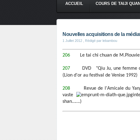
ACCUEIL
COURS DE TAIJI QUA
Nouvelles acquisitions de la média
1 Juillet 2012
, Rédigé par lebambou
206
Le tai chi chuan de M.Plouvier
207
DVD "Qiu Ju, une femme ch
(Lion d'or au festival de Venise 1992)
208
Revue de l'Amicale du Yangj
vaste
int
shan…….)