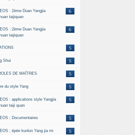
EOS : 2ème Duan Yangjia
6
huan taijiquan
EOS : 2ème Duan Yangjia
6
huan taijiquan
ATIONS
5
g Shui
5
ROLES DE MAÎTRES
5
re du style Yang
5
EOS : applications style Yangjia
5
huan taiji quan
EOS ; Documentaires
5
EOS ; épée kunlun Yang jia mi
5