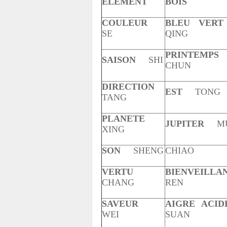
ELEMENT
BOIS
COULEUR
BLEU VERT
SE
QING
PRINTEMPS
SAISON
SHI
CHUN
DIRECTION
EST
TONG
TANG
PLANETE
JUPITER
M
XING
SON
SHENG
CHIAO
VERTU
BIENVEILLA
CHANG
REN
SAVEUR
AIGRE A
WEI
SUAN