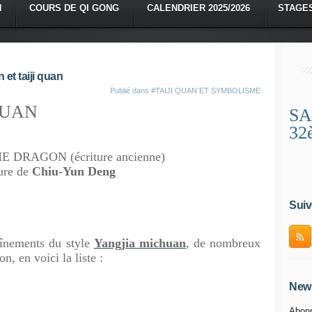
N
COURS DE QI GONG
CALENDRIER 2025/2026
STAGE
 et taiji quan
Publié dans
#TAIJI QUAN ET SYMBOLISME
QUAN
SA
32
DRAGON (écriture ancienne)
ure de
Chiu-Yun Deng
Suiv
ements du style
Yangjia michuan
, de nombreux
, en voici la liste :
News
Abonn