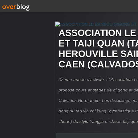
ASSOCIATION L
ET TAIJI QUAN (T
HEROUVILLE SAI
CAEN (CALVADO
32ème année d'activité. L' Association
propose cours et stages de qi gong et de 
Calvados Normandie. Les disciplines ense
gong ou tao yin chi kung (gymnastique trad
chuan) du style Yangjia michuan taiji qua