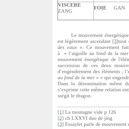
VISCERE
FOIE
GAN
ZANG
Le mouvement énergétique d
est légèrement ascendant
[3]
tout
des eaux
». Ce mouvement fait 
à « l’aiguille au fond de la me
mouvement énergétique de l'élé
succession de ces deux mouve
d’engendrement des éléments ; l
au fond de la mer
» » qui engend
Dans la dénomination même 
s’exprime cette même relation entr
surgit le dragon.
[1]
La montagne vide p 126
[2]
ch LXXVI dao de jing
[3]
Essaylet parle de mouvement d