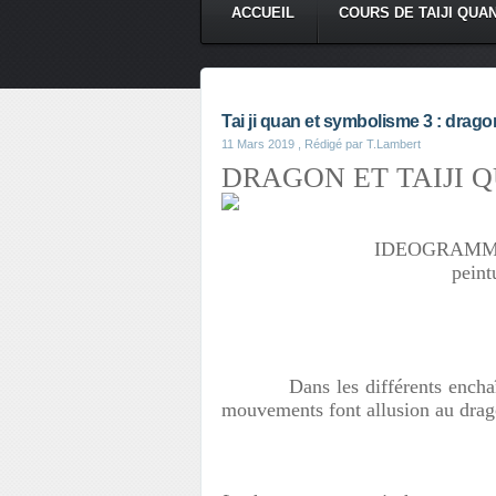
ACCUEIL
COURS DE TAIJI QUA
Tai ji quan et symbolisme 3 : dragon
11 Mars 2019
, Rédigé par T.Lambert
DRAGON ET TAIJI 
IDEOGRAMME 
peint
Dans les différents enchaîn
mouvements font allusion au dragon