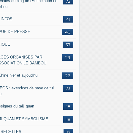
velles du blog de l'Association Le
72
mbou
 INFOS
41
VUE DE PRESSE
40
XIQUE
37
AGES ORGANISES PAR
29
ASSOCIATION LE BAMBOU
hine hier et aujoud'hui
26
EOS : exercices de base de tui
23
u
siques du taiji quan
18
IJI QUAN ET SYMBOLISME
18
s RECETTES
17