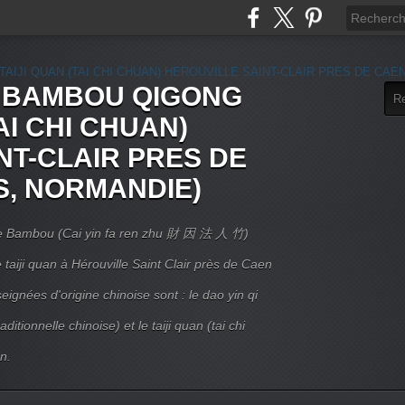
E BAMBOU QIGONG
AI CHI CHUAN)
NT-CLAIR PRES DE
S, NORMANDIE)
 Le Bambou (Cai yin fa ren zhu 財 因 法 人 竹)
taiji quan à Hérouville Saint Clair près de Caen
ignées d'origine chinoise sont : le dao yin qi
itionnelle chinoise) et le taiji quan (tai chi
n.