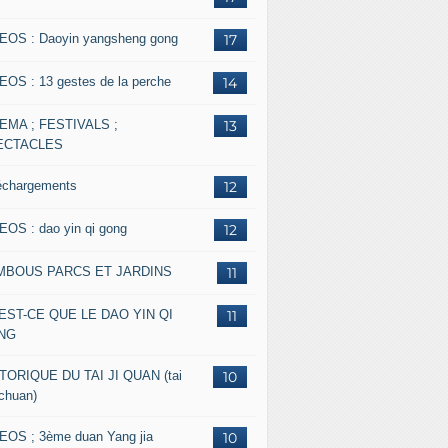
EOS : Daoyin yangsheng gong
17
EOS : 13 gestes de la perche
14
EMA ; FESTIVALS ;
13
ECTACLES
échargements
12
EOS : dao yin qi gong
12
MBOUS PARCS ET JARDINS
11
EST-CE QUE LE DAO YIN QI
11
NG
TORIQUE DU TAI JI QUAN (tai
10
 chuan)
EOS ; 3ème duan Yang jia
10