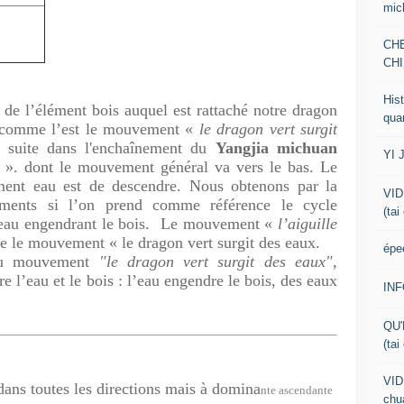
mic
CH
CHI
Hist
e l’élément bois auquel est rattaché notre dragon
qua
 comme l’est le mouvement «
le dragon vert surgit
suite dans l'enchaînement du
Yangjia michuan
YI 
r ». dont le mouvement général va vers le bas. Le
ment eau est de descendre. Nous obtenons par la
VID
ments si l’on prend comme référence le cycle
(tai
’eau engendrant le bois. Le mouvement «
l’aiguille
re le mouvement «
le dragon vert surgit des eaux.
épe
du mouvement
"le dragon vert surgit des eaux",
e l’eau et le bois : l’eau engendre le bois, des eaux
IN
QU'
(tai
VID
ans toutes les directions mais à domina
nte ascendante
chua