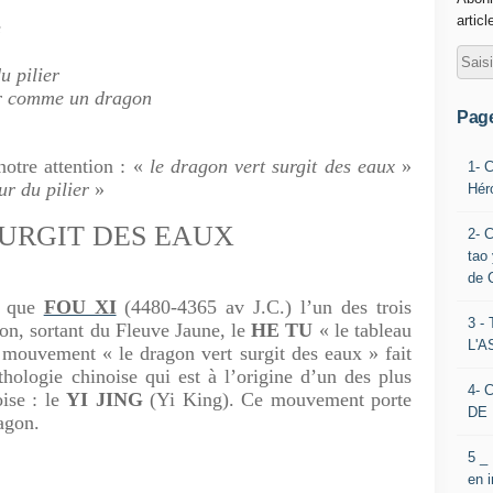
articl
s
u pilier
ler comme un dragon
Pag
otre attention : «
le dragon vert surgit des eaux
»
1- 
ur du pilier
»
Hér
URGIT DES EAUX
2- 
tao 
de 
t que
FOU XI
(4480-4365 av J.C.) l’un des trois
3 
on, sortant du Fleuve Jaune, le
HE TU
« le tableau
L'
mouvement « le dragon vert surgit des eaux » fait
hologie chinoise qui est à l’origine d’un des plus
4- 
oise : le
YI
JING
(Yi King). Ce mouvement porte
DE 
ragon.
5 _
en 