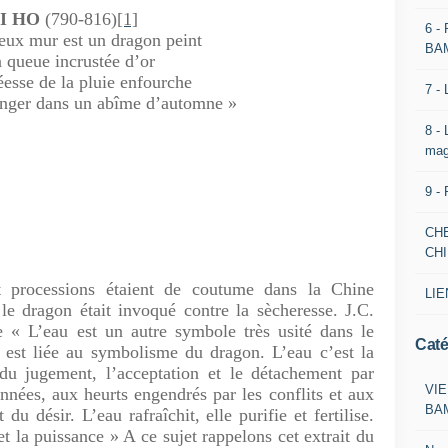
I HO
(790-816)
[1]
6 -
ux mur est un dragon peint
BA
a queue incrustée d’or
éesse de la pluie enfourche
7 -
nger dans un abîme d’automne »
8 -
mag
9 -
CH
CH
 processions étaient de coutume dans la Chine
LIE
 le dragon était invoqué contre la sècheresse. J.C.
« L’eau est un autre symbole très usité dans le
Caté
e est liée au symbolisme du dragon. L’eau c’est la
é du jugement, l’acceptation et le détachement par
VIE
nnées, aux heurts engendrés par les conflits et aux
BA
du désir. L’eau rafraîchit, elle purifie et fertilise.
 et la puissance » A ce sujet rappelons cet extrait du