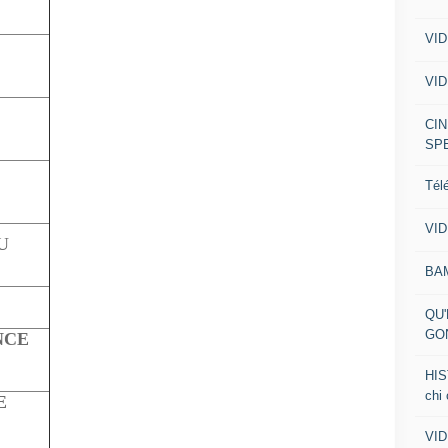
VID
VID
CIN
SP
Tél
VID
U
BA
QU'
GO
NCE
HIS
chi
CIDE
VID