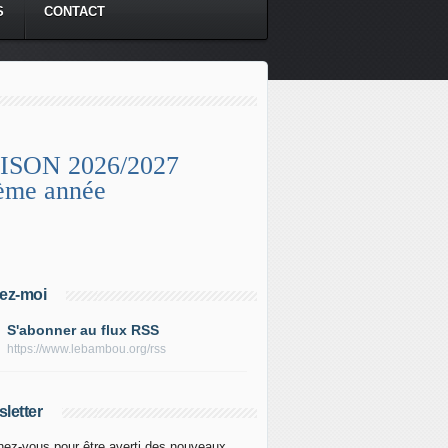
S
CONTACT
ISON 2026/2027
ème année
ez-moi
S'abonner au flux RSS
https://www.lebambou.org/rss
letter
ez-vous pour être averti des nouveaux