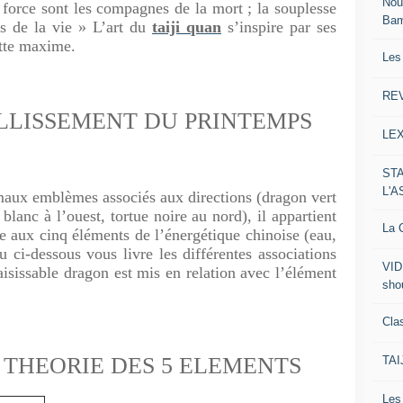
Nou
a force sont les compagnes de la mort ; la souplesse
Ba
es de la vie » L’art du
taiji quan
s’inspire par ses
ette maxime.
Les
RE
ILLISSEMENT DU PRINTEMPS
LE
ST
L'
 emblèmes associés aux directions (dragon vert
 blanc à l’ouest, tortue noire au nord), il appartient
La C
iée aux cinq éléments de l’énergétique chinoise (eau,
au ci-dessous vous livre les différentes associations
VID
saisissable dragon est mis en relation avec l’élément
sho
Clas
THEORIE DES 5 ELEMENTS
TA
Le