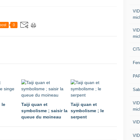
VID
mic
post
0
VID
mic
CIT
Fen
PA
Sab
VID
 le
Taiji quan et
Taiji quan et
mic
symbolisme ; saisir la
symbolisme ; le
queue du moineau
serpent
VID
VID