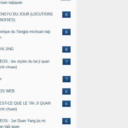
huan taijiquan
ENGYU DU JOUR (LOCUTIONS
8
NOISES)
orique du Yangjia michuan taiji
8
n
JIN JING
8
EOS : les styles du tai ji quan
7
 chi chuan)
e
7
FOS WEB
6
EST-CE QUE LE TAI JI QUAN
6
 chi chuan)
EOS : 1er Duan Yang jia mi
6
n taiji quan