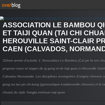
ASSOCIATION LE BAMBOU Q
ET TAIJI QUAN (TAI CHI CHUA
HEROUVILLE SAINT-CLAIR P
CAEN (CALVADOS, NORMAND
32ème année d'activité. L' Association Le Bambou (Cai yin fa ren
propose cours et stages de qi gong et de taiji quan à Hérouville Sain
Calvados Normandie. Les disciplines enseignées d'origine chinoise son
gong ou tao yin chi kung (gymnastique traditionnelle chinoise) et le tai
chuan) du style Yangjia michuan taiji quan.