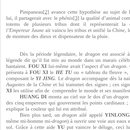
Pimpaneau
[2]
avance cette hypothèse au sujet de 
lui, il partagerait avec le
phénix
[3]
la qualité d’animal comp
totems de plusieurs tribus dont il représenterait la
l’Empereur Jaune
ait vaincu les tribus et unifié la
Chine
, 
de monture des dieux et dispensateur de la pluie.
Dès la période légendaire, le
dragon
est associé 
légende dit qu’il fut mis au monde dans un marais célè
hantaient.
FOU XI
lui-même avait l’aspect d’un
dragon
.
présenta à
FOU XI
le
HE TU
ou « tableau du fleuve », 
composant le
YI JING
. Le
dragon
accompagne dès la nais
Augustes
de la
Chine
et lui transmet des signes ; ces sign
XI
les utilise afin de comprendre le monde et ses manifest
HUANG DI
monta au ciel sur le dos d’un
dragon
des cinq empereurs qui gouvernent les points cardinaux ; il
explique la couleur qui lui est attribué.
Bien plus tard, un
dragon
ailé appelé
YINLONG
même mi-homme mi-
dragon
) à ouvrir une voie aux eaux e
sol. Grâce à cette aide
YU
put vaincre le déluge, ceci lui