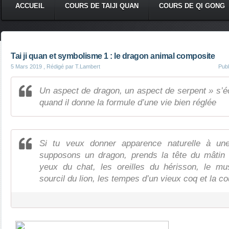
ACCUEIL
COURS DE TAIJI QUAN
COURS DE QI GONG
Tai ji quan et symbolisme 1 : le dragon animal composite
5 Mars 2019
, Rédigé par T.Lambert
Pub
Un aspect de dragon, un aspect de serpent » s’é
quand il donne la formule d’une vie bien réglée
Si tu veux donner apparence naturelle à une
supposons un dragon, prends la tête du mâtin 
yeux du chat, les oreilles du hérisson, le mu
sourcil du lion, les tempes d’un vieux coq et la c