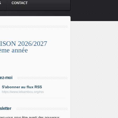
S
CONTACT
ISON 2026/2027
ème année
ez-moi
S'abonner au flux RSS
https://www.lebambou.org/rss
letter
ez-vous pour être averti des nouveaux