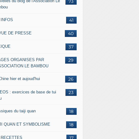
velles du blog de l'Association Le
73
mbou
 INFOS
41
VUE DE PRESSE
40
XIQUE
37
AGES ORGANISES PAR
29
ASSOCIATION LE BAMBOU
hine hier et aujoud'hui
26
EOS : exercices de base de tui
23
u
siques du taiji quan
18
IJI QUAN ET SYMBOLISME
18
s RECETTES
17