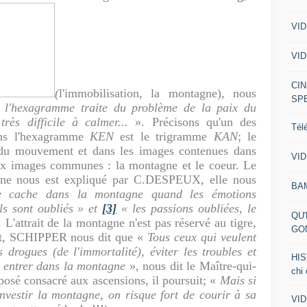
VID
VID
CIN
(
l'immobilisation, la montagne), nous
SP
 l'hexagramme traite du problème de la paix du
rès difficile à calmer...
». Précisons qu'un des
Tél
ans l'hexagramme
KEN
est le trigramme
KAN
; le
du mouvement et dans les images contenues dans
VID
x images communes : la montagne et le coeur.
Le
agne nous est expliqué par C.DESPEUX, elle nous
BA
se cache dans la montagne quand les émotions
ls sont oubliés » et
[3]
« les passions oubliées, le
QU'
 L'attrait de la montagne n'est pas réservé au tigre,
GO
ujet, SCHIPPER nous dit que
«
Tous ceux qui veulent
s drogues (de l'immortalité), éviter les troubles et
HIS
 entrer dans la
montagne
», nous dit le Maître-qui-
chi
posé consacré aux ascensions, il poursuit; «
Mais si
nvestir la montagne, on risque fort de courir à sa
VID