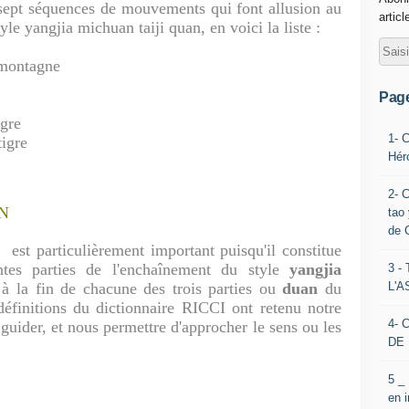
t séquences de mouvements qui font allusion au
articl
yle yangjia michuan taiji quan, en voici la liste :
e
a montagne
Pag
tigre
1- 
tigre
Hér
2- 
AN
tao 
de 
est particulièrement important puisqu'il constitue
entes parties de l'enchaînement du style
yangjia
3 
L'
 à la fin de chacune des trois parties ou
duan
du
éfinitions du dictionnaire RICCI ont retenu notre
4- 
 guider, et nous permettre d'approcher le sens ou les
DE 
5 _
en 