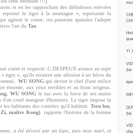
 est cette méthode !!!).
mic
t en les rapprochant des définitions relevées
eporter le tigre à la montagne », représente la
CH
qui agitent le coeur; ces passions apaisées l'adepte
CHI
tiver l'art du
Tao
.
Hist
qua
YI 
VID
al craint et respecté. C.DESPEUX avance au sujet
(tai
« tigre », qu'ils seraient une allusion à un héros du
énommé,
WU SONG
qui devint le chef d'une milice
épe
gre énorme, aux yeux terribles et au front neigeux.
ang
,
WU SONG
le tua avec la force de ses mains
IN
on d'un cruel mangeur d'hommes. Le tigre impose la
r les habitants des contrées qu'il habitait.
Tseu lou
,
QU'
Zi, maître Kong)
rapporte l'histoire de la femme
(tai
VID
emme, a été dévoré par un tigre, puis mon mari, et
chua