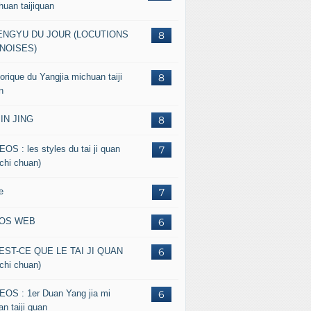
huan taijiquan
ENGYU DU JOUR (LOCUTIONS
8
NOISES)
orique du Yangjia michuan taiji
8
n
JIN JING
8
EOS : les styles du tai ji quan
7
 chi chuan)
e
7
FOS WEB
6
EST-CE QUE LE TAI JI QUAN
6
 chi chuan)
EOS : 1er Duan Yang jia mi
6
n taiji quan