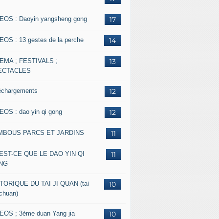
EOS : Daoyin yangsheng gong
17
EOS : 13 gestes de la perche
14
EMA ; FESTIVALS ;
13
ECTACLES
échargements
12
EOS : dao yin qi gong
12
MBOUS PARCS ET JARDINS
11
EST-CE QUE LE DAO YIN QI
11
NG
TORIQUE DU TAI JI QUAN (tai
10
 chuan)
EOS ; 3ème duan Yang jia
10