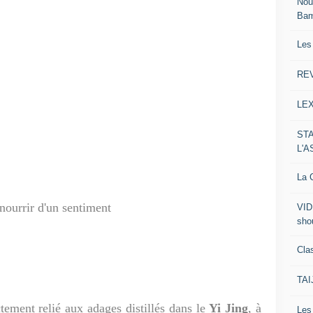
Nou
Ba
Les
RE
LE
ST
L'
La C
 nourrir d'un sentiment
VID
sho
Clas
TA
 relié aux adages distillés dans le
Yi Jing
, à
Le