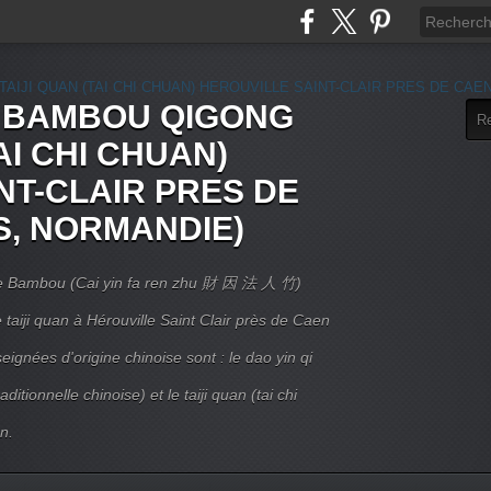
E BAMBOU QIGONG
AI CHI CHUAN)
NT-CLAIR PRES DE
S, NORMANDIE)
 Le Bambou (Cai yin fa ren zhu 財 因 法 人 竹)
taiji quan à Hérouville Saint Clair près de Caen
ignées d'origine chinoise sont : le dao yin qi
itionnelle chinoise) et le taiji quan (tai chi
n.