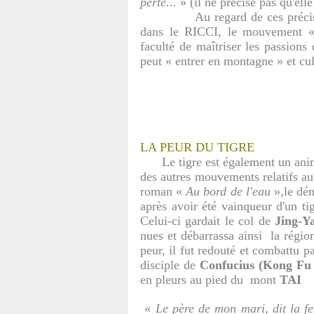
perte...
» (il ne précise pas qu'elle
Au regard de ces précisions e
dans le RICCI, le mouvement « r
faculté de maîtriser les passions 
peut « entrer en montagne » et cul
LA PEUR DU TIGRE
Le tigre est également un anim
des autres mouvements relatifs au 
roman «
Au bord de l'eau
»,le d
après avoir été vainqueur d'un ti
Celui-ci gardait le col de
Jing-Y
nues et débarrassa ainsi la régi
peur, il fut redouté et combattu pa
disciple de
Confucius (Kong Fu 
en pleurs au pied du mont
TAI
«
Le père de mon mari, dit la f