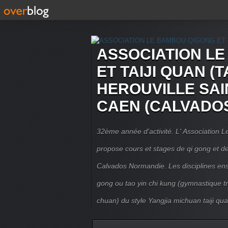
ASSOCIATION L
ET TAIJI QUAN (T
HEROUVILLE SAI
CAEN (CALVADO
32ème année d'activité. L' Association
propose cours et stages de qi gong et de 
Calvados Normandie. Les disciplines ense
gong ou tao yin chi kung (gymnastique trad
chuan) du style Yangjia michuan taiji qua