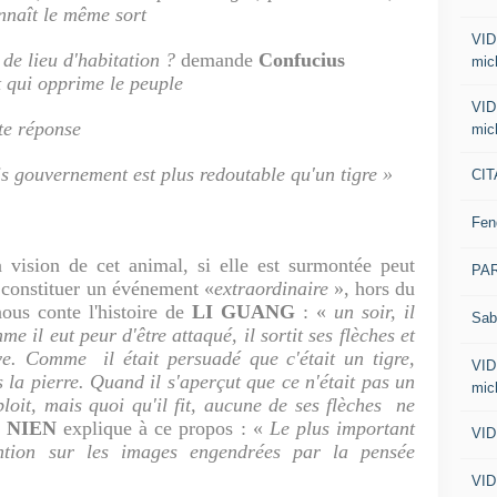
nnaît le même sort
VID
de lieu d'habitation ?
demande
Confucius
mic
t qui opprime le peuple
VID
tte réponse
mic
is gouvernement est plus redoutable qu'un tigre
»
CIT
Fen
 vision de cet animal, si elle est surmontée peut
PA
 constituer un événement «
extraordinaire
», hors du
ous conte l'histoire de
LI GUANG
: «
un soir, il
Sab
e il eut peur d'être attaqué, il sortit ses flèches et
ve. Comme il était persuadé que c'était un tigre,
VID
s la pierre. Quand il s'aperçut que ce n'était pas un
mic
ploit, mais quoi qu'il fit, aucune de ses flèches ne
 NIEN
explique à ce propos : «
Le plus important
VID
ention sur les images engendrées par la pensée
VID