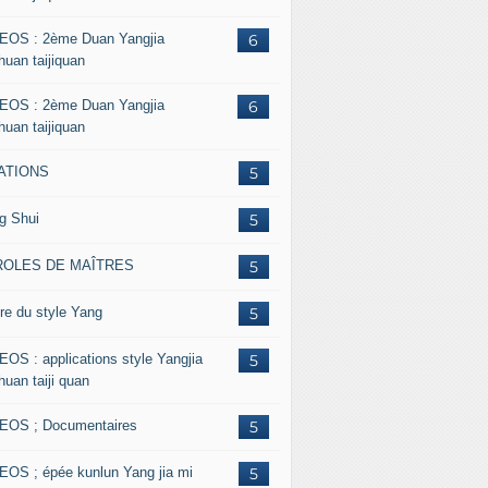
EOS : 2ème Duan Yangjia
6
huan taijiquan
EOS : 2ème Duan Yangjia
6
huan taijiquan
ATIONS
5
g Shui
5
ROLES DE MAÎTRES
5
re du style Yang
5
EOS : applications style Yangjia
5
huan taiji quan
EOS ; Documentaires
5
EOS ; épée kunlun Yang jia mi
5