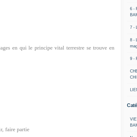
6 -
BA
7 -
8 -
mag
ges en qui le principe vital terrestre se trouve en
9 -
CH
CH
LIE
Caté
VIE
BA
ir, faire partie