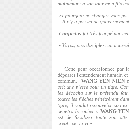
maintenant à son tour mon fils co
Et pourquoi ne changez-vous pas 
-
Il n'y a pas ici de gouvernemen
Confucius
fut très frappé par ce
-
Voyez, mes disciples, un mauva
Cette peur occasionnée par la
dépasser l'entendement humain et
commun.
WANG YEN NIEN
n
prit une pierre pour un tigre. Comm
les décocha sur le prétendu fau
toutes les flèches pénétrèrent dan
tigre, il voulut renouveler son ex
pénétra le rocher
»
WANG YEN
est de focaliser toute son att
créatrice, le
yi
»