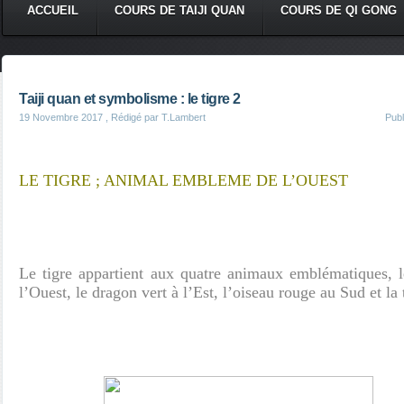
ACCUEIL
COURS DE TAIJI QUAN
COURS DE QI GONG
Taiji quan et symbolisme : le tigre 2
19 Novembre 2017
, Rédigé par T.Lambert
Pub
LE TIGRE ; ANIMAL EMBLEME DE L’OUEST
Le tigre appartient aux quatre animaux emblématiques, le
l’Ouest, le dragon vert à l’Est, l’oiseau rouge au Sud et la