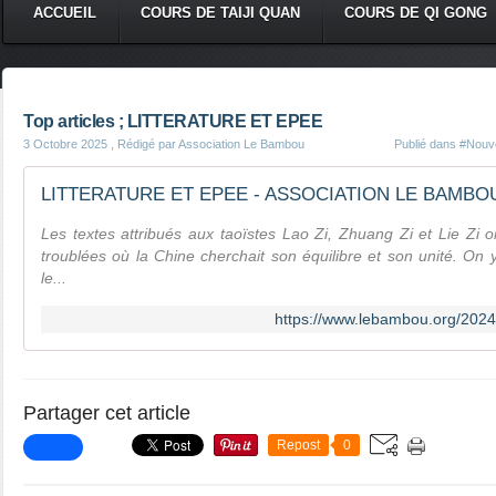
ACCUEIL
COURS DE TAIJI QUAN
COURS DE QI GONG
Top articles ; LITTERATURE ET EPEE
3 Octobre 2025
, Rédigé par Association Le Bambou
Publié dans
#Nouve
Les textes attribués aux taoïstes Lao Zi, Zhuang Zi et Lie Zi o
troublées où la Chine cherchait son équilibre et son unité. On 
le...
https://www.lebambou.org/2024/
Partager cet article
Repost
0