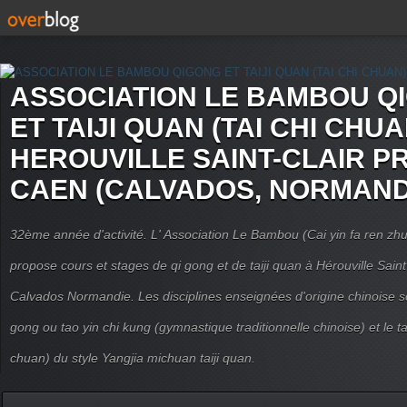
ASSOCIATION LE BAMBOU Q
ET TAIJI QUAN (TAI CHI CHUA
HEROUVILLE SAINT-CLAIR P
CAEN (CALVADOS, NORMAND
32ème année d'activité. L' Association Le Bambou (Cai yin fa ren
propose cours et stages de qi gong et de taiji quan à Hérouville Sain
Calvados Normandie. Les disciplines enseignées d'origine chinoise son
gong ou tao yin chi kung (gymnastique traditionnelle chinoise) et le tai
chuan) du style Yangjia michuan taiji quan.