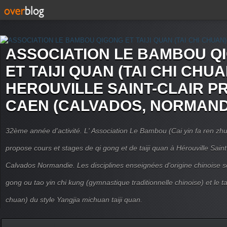
ASSOCIATION LE BAMBOU Q
ET TAIJI QUAN (TAI CHI CHUA
HEROUVILLE SAINT-CLAIR P
CAEN (CALVADOS, NORMAND
32ème année d'activité. L' Association Le Bambou (Cai yin fa ren
propose cours et stages de qi gong et de taiji quan à Hérouville Sain
Calvados Normandie. Les disciplines enseignées d'origine chinoise son
gong ou tao yin chi kung (gymnastique traditionnelle chinoise) et le tai
chuan) du style Yangjia michuan taiji quan.