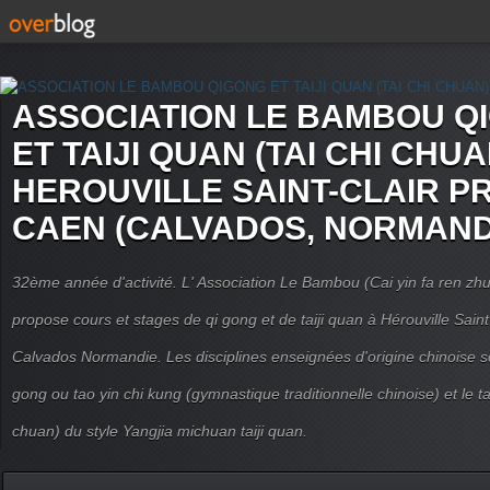
ASSOCIATION LE BAMBOU Q
ET TAIJI QUAN (TAI CHI CHUA
HEROUVILLE SAINT-CLAIR P
CAEN (CALVADOS, NORMAND
32ème année d'activité. L' Association Le Bambou (Cai yin fa ren
propose cours et stages de qi gong et de taiji quan à Hérouville Sain
Calvados Normandie. Les disciplines enseignées d'origine chinoise son
gong ou tao yin chi kung (gymnastique traditionnelle chinoise) et le tai
chuan) du style Yangjia michuan taiji quan.